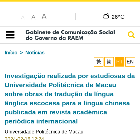
A
C
A
26°
A
Pesq
Índice
Início
Notícias
繁
简
PT
EN
Investigação realizada por estudiosas da
Universidade Politécnica de Macau
sobre obras de tradução da língua
ânglica escocesa para a língua chinesa
publicada em revista académica
periódica internacional
Universidade Politécnica de Macau
2024-02-16 12:24