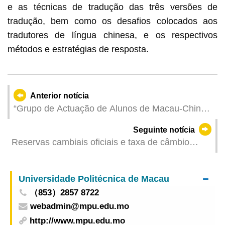
e as técnicas de tradução das três versões de
tradução, bem como os desafios colocados aos
tradutores de língua chinesa, e os respectivos
métodos e estratégias de resposta.
Anterior notícia
“Grupo de Actuação de Alunos de Macau-China”
realizou com sucesso espectáculos em Lisboa e
Seguinte notícia
a DSEDJ efectuou intercâmbios com instituições
Reservas cambiais oficiais e taxa de câmbio
educativas de Portugal para promover o ensino
efectiva da pataca – Janeiro de 2024
da língua portuguesa
Universidade Politécnica de Macau
（853）2857 8722
webadmin@mpu.edu.mo
http://www.mpu.edu.mo