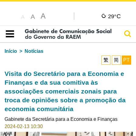
A
C
A
29°
A
Pesq
Índice
Início
Notícias
繁
简
PT
Visita do Secretário para a Economia e
Finanças e da sua comitiva às
associações comerciais zonais para
troca de opiniões sobre a promoção da
economia comunitária
Gabinete da Secretária para a Economia e Finanças
2024-02-13 10:30