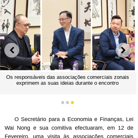
ANTERIOR
SEGU
Os responsáveis das associações comerciais zonais
exprimem as suas ideias durante o encontro
1
2
3
O Secretário para a Economia e Finanças, Lei
Wai Nong e sua comitiva efectuaram, em 12 de
Fevereiro, uma visita às associações comerciais