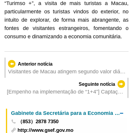
“Turimso +”, a visita de mais turistas a Macau,
particularmente os turistas vindos do exterior, no
intuito de explorar, de forma mais abrangente, as
fontes de visitantes estrangeiros, fomentando o
consumo e dinamizando a economia comunitária.
Anterior notícia
Visitantes de Macau atingem segundo valor diário
mais elevado de que há registo com 217 mil
Seguinte notícia
visitantes no terceiro dia do Ano Novo Lunar
[Empenho na implementação de “1+4”] Captação
de projectos de qualidade das principais
indústrias com o foco nos três mercados-alvo
Gabinete da Secretária para a Economia e Finanças
（853）2878 7350
http://www.gsef.gov.mo