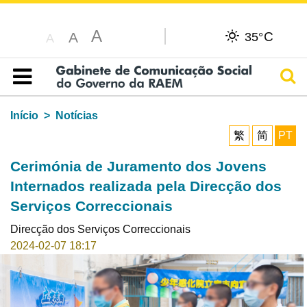
A
C
A
35°
A
Pesq
Índice
Início
Notícias
繁
简
PT
Cerimónia de Juramento dos Jovens
Internados realizada pela Direcção dos
Serviços Correccionais
Direcção dos Serviços Correccionais
2024-02-07 18:17