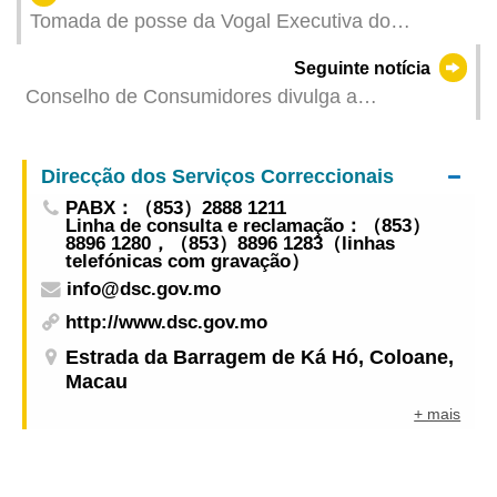
Tomada de posse da Vogal Executiva do
Conselho de Administração do IPIM, Wong Yee
Seguinte notícia
Lam
Conselho de Consumidores divulga a
investigação mais recente de preços de
supermercados
Direcção dos Serviços Correccionais
PABX：（853）2888 1211
Linha de consulta e reclamação：（853）
8896 1280，（853）8896 1283（linhas
telefónicas com gravação）
info@dsc.gov.mo
http://www.dsc.gov.mo
Estrada da Barragem de Ká Hó, Coloane,
Macau
+ mais