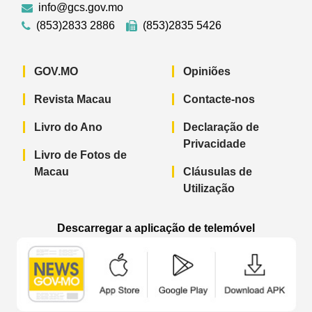
info@gcs.gov.mo
(853)2833 2886
(853)2835 5426
GOV.MO
Opiniões
Revista Macau
Contacte-nos
Livro do Ano
Declaração de
Privacidade
Livro de Fotos de
Macau
Cláusulas de
Utilização
Descarregar a aplicação de telemóvel
Aplicação de telemóvel “Notícias do G
Aplicação de telemóvel “
Aplicação 