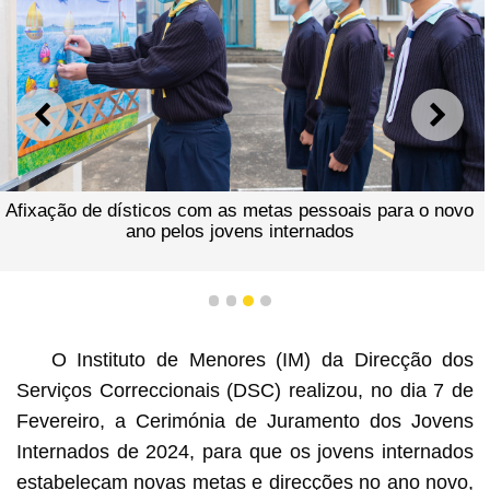
ANTERIOR
SEGU
Afixação de dísticos com as metas pessoais para o novo
ano pelos jovens internados
1
2
3
4
O Instituto de Menores (IM) da Direcção dos
Serviços Correccionais (DSC) realizou, no dia 7 de
Fevereiro, a Cerimónia de Juramento dos Jovens
Internados de 2024, para que os jovens internados
estabeleçam novas metas e direcções no ano novo,