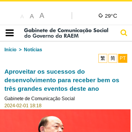
A
C
A
29°
A
Pesq
Índice
Início
Notícias
繁
简
PT
Aproveitar os sucessos do
desenvolvimento para receber bem os
três grandes eventos deste ano
Gabinete de Comunicação Social
2024-02-01 18:18