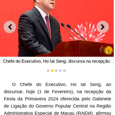
ANTERIOR
SEGU
Chefe do Executivo, Ho Iat Seng, discursa na recepção
da Festa da Primavera 2024, oferecida pelo Gabinete de
Ligação do Governo Popular Central na Região
1
2
3
4
5
Administrativa Especial de Macau.
O Chefe do Executivo, Ho Iat Seng, ao
discursar, hoje (1 de Fevereiro), na recepção da
Festa da Primavera 2024 oferecida pelo Gabinete
de Ligação do Governo Popular Central na Região
Administrativa Especial de Macau (RAEM), afirmou