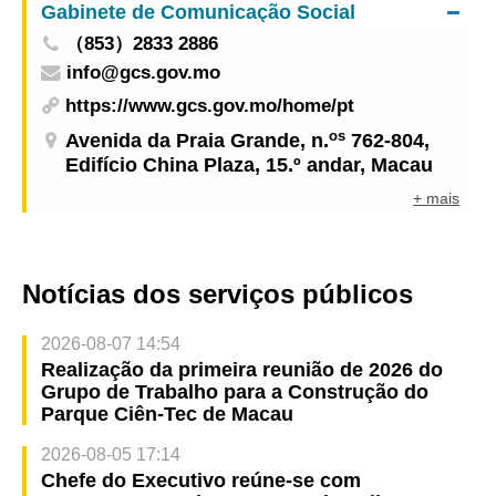
Gabinete de Comunicação Social
（853）2833 2886
info@gcs.gov.mo
https://www.gcs.gov.mo/home/pt
os
Avenida da Praia Grande, n.
762-804,
Edifício China Plaza, 15.º andar, Macau
+ mais
Notícias dos serviços públicos
2026-08-07 14:54
Realização da primeira reunião de 2026 do
Grupo de Trabalho para a Construção do
Parque Ciên-Tec de Macau
2026-08-05 17:14
Chefe do Executivo reúne-se com