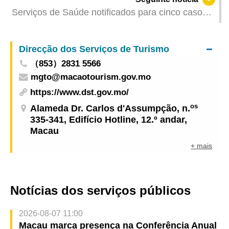
apresenta desfile de carros alegóricos, fogo-de-
Serviços de Saúde notificados para cinco casos
artifício e dragão dourado
de infecção colectiva de gripe
Direcção dos Serviços de Turismo
（853）2831 5566
mgto@macaotourism.gov.mo
https://www.dst.gov.mo/
os
Alameda Dr. Carlos d'Assumpção, n.
335-341, Edifício Hotline, 12.º andar,
Macau
+ mais
Notícias dos serviços públicos
2026-08-07 11:00
Macau marca presença na Conferência Anual