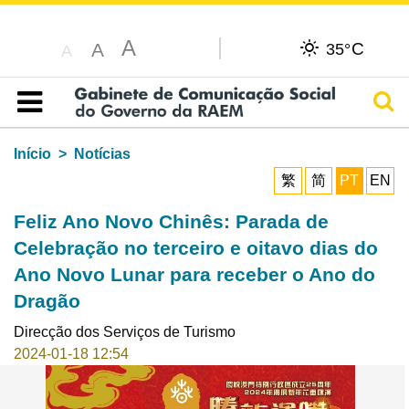
A
C
A
35°
A
Pesq
Índice
Início
Notícias
繁
简
PT
EN
Feliz Ano Novo Chinês: Parada de
Celebração no terceiro e oitavo dias do
Ano Novo Lunar para receber o Ano do
Dragão
Direcção dos Serviços de Turismo
2024-01-18 12:54