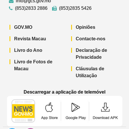
info@gcs.gov.mo
(853)2833 2886
(853)2835 5426
GOV.MO
Opiniões
Revista Macau
Contacte-nos
Livro do Ano
Declaração de
Privacidade
Livro de Fotos de
Macau
Cláusulas de
Utilização
Descarregar a aplicação de telemóvel
Aplicação de telemóvel “Notícias do G
Aplicação de telemóvel “
Aplicação 