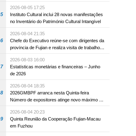
Educação Internacional de Macau e Hengqin
2026-08-05 17:25
5
Instituto Cultural inclui 28 novas manifestações
no Inventário do Património Cultural Intangível
2026-08-04 21:35
6
Chefe do Executivo reúne-se com dirigentes da
província de Fujian e realiza visita de trabalho
em Fuzhou
2026-08-03 16:00
7
Estatísticas monetárias e financeiras – Junho
de 2026
2026-08-04 18:35
8
2026GMBPF arranca nesta Quinta-feira
Número de expositores atinge novo máximo em
18 anos
2026-08-04 20:23
9
Quinta Reunião da Cooperação Fujian-Macau
em Fuzhou