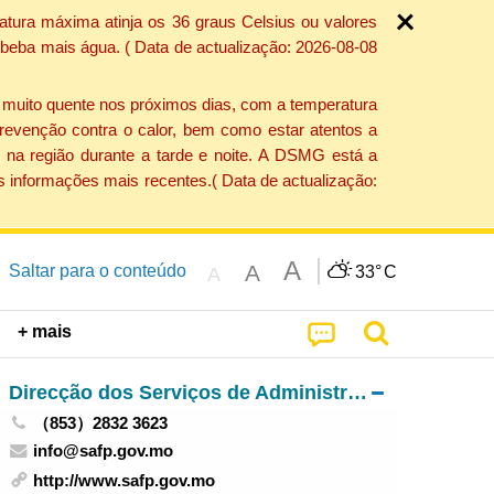
atura máxima atinja os 36 graus Celsius ou valores
 beba mais água. ( Data de actualização: 2026-08-08
e muito quente nos próximos dias, com a temperatura
revenção contra o calor, bem como estar atentos a
 na região durante a tarde e noite. A DSMG está a
s informações mais recentes.( Data de actualização:
A
A
Saltar para o conteúdo
33°
C
A
+ mais
Direcção dos Serviços de Administração e Função Pública
（853）2832 3623
info@safp.gov.mo
http://www.safp.gov.mo