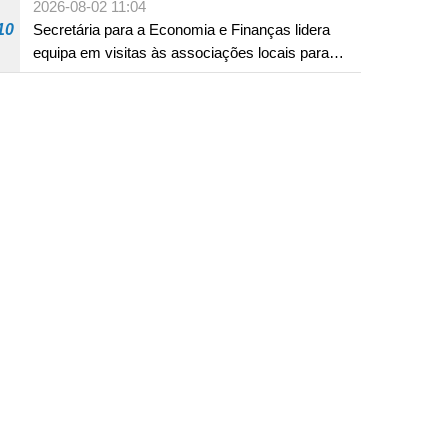
2026-08-02 11:04
10
Secretária para a Economia e Finanças lidera
equipa em visitas às associações locais para
consolidar consensos e promover os trabalhos
nas áreas económica e social