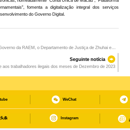
ctrónicas, nomeadamente “Conta Única de Macau”, “Plataforma
mentais”, fomenta a digitalização integral dos serviços
senvolvimento do Governo Digital.
 Governo da RAEM, o Departamento de Justiça de Zhuhai e a
ona de Cooperação Aprofundada entre Guangdong e Macau em
Seguinte notícia
o nos Assuntos Jurídicos
te aos trabalhadores ilegais dos meses de Dezembro de 2023
tube
WeChat
日头条
Instagram