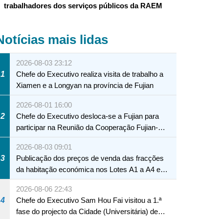
trabalhadores dos serviços públicos da RAEM
Notícias mais lidas
2026-08-03 23:12
1
Chefe do Executivo realiza visita de trabalho a
Xiamen e a Longyan na província de Fujian
2026-08-01 16:00
2
Chefe do Executivo desloca-se a Fujian para
participar na Reunião da Cooperação Fujian-
Macau
2026-08-03 09:01
3
Publicação dos preços de venda das fracções
da habitação económica nos Lotes A1 a A4 e
A12 da Zona A dos Novos Aterros
2026-08-06 22:43
4
Chefe do Executivo Sam Hou Fai visitou a 1.ª
fase do projecto da Cidade (Universitária) de