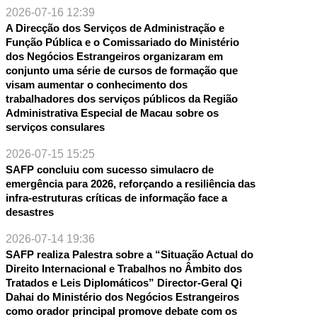
2026-07-16 12:39
A Direcção dos Serviços de Administração e
Função Pública e o Comissariado do Ministério
dos Negócios Estrangeiros organizaram em
conjunto uma série de cursos de formação que
visam aumentar o conhecimento dos
trabalhadores dos serviços públicos da Região
Administrativa Especial de Macau sobre os
serviços consulares
2026-07-15 15:25
SAFP concluiu com sucesso simulacro de
emergência para 2026, reforçando a resiliência das
infra-estruturas críticas de informação face a
desastres
2026-07-14 19:36
SAFP realiza Palestra sobre a “Situação Actual do
Direito Internacional e Trabalhos no Âmbito dos
Tratados e Leis Diplomáticos” Director-Geral Qi
Dahai do Ministério dos Negócios Estrangeiros
como orador principal promove debate com os