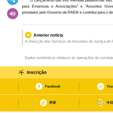
O Lançamento das três referidas plataformas ele
para Empresas e Associações” e “Assuntos Governa
prestados pelo Governo da RAEM e contribui para o de
Anterior notícia
A Direcção dos Serviços de Assuntos de Justiça do
Direcção dos Serviços de Assuntos Jurídicos da Z
Hengqin assinaram o Memorando sobre a Cooperaçã
Dados estatísticos relativos às operações de comba
Inscrição
Facebook
You
抖音
今