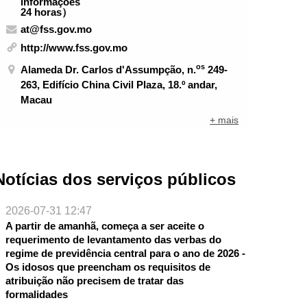
informações
24 horas）
at@fss.gov.mo
http://www.fss.gov.mo
os
Alameda Dr. Carlos d'Assumpção, n.
249-
263, Edifício China Civil Plaza, 18.º andar,
Macau
+ mais
Notícias dos serviços públicos
2026-07-31 12:47
A partir de amanhã, começa a ser aceite o
requerimento de levantamento das verbas do
regime de previdência central para o ano de 2026 -
Os idosos que preencham os requisitos de
atribuição não precisem de tratar das
formalidades