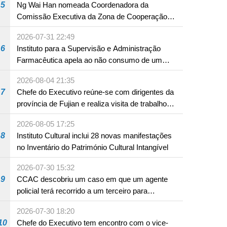
5
Ng Wai Han nomeada Coordenadora da
Comissão Executiva da Zona de Cooperação
Aprofundada entre Guangdong e Macau em
2026-07-31 22:49
Hengqin
6
Instituto para a Supervisão e Administração
Farmacêutica apela ao não consumo de um
produto com substâncias medicamentosas
2026-08-04 21:35
ocidentais
7
Chefe do Executivo reúne-se com dirigentes da
província de Fujian e realiza visita de trabalho
em Fuzhou
2026-08-05 17:25
8
Instituto Cultural inclui 28 novas manifestações
no Inventário do Património Cultural Intangível
2026-07-30 15:32
9
CCAC descobriu um caso em que um agente
policial terá recorrido a um terceiro para
assumir por si a culpa na sequência de uma
2026-07-30 18:20
infracção rodoviária
10
Chefe do Executivo tem encontro com o vice-