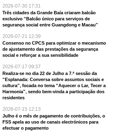
2026-07-30 17:31
Três cidades da Grande Baía criaram balcão
exclusivo “Balcão único para serviços de
segurança social entre Guangdong e Macau”
2026-07-21 12:39
Consenso no CPCS para optimizar o mecanismo
de ajustamento das prestações da segurança
social e reforçar a sua sensibilidade
2026-07-17 09:37
Realiza-se no dia 22 de Julho a 7.ª sessão da
“Esplanada: Conversa sobre assuntos sociais e
cultura”, focada no tema “Aquecer o Lar, Tecer a
Harmonia”, sendo bem-vinda a participação dos
residentes
2026-07-15 12:13
Julho é o mês de pagamento de contribuições, o
FSS apela ao uso de canais electrónicos para
efectuar o pagamento