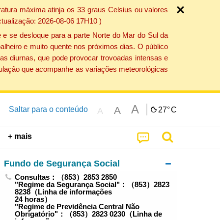
atura máxima atinja os 33 graus Celsius ou valores
ctualização: 2026-08-06 17H10 )
 e se desloque para a parte Norte do Mar do Sul da
alheiro e muito quente nos próximos dias. O público
as diurnas, que pode provocar trovoadas intensas e
população que acompanhe as variações meteorológicas
A
A
Saltar para o conteúdo
27°
C
A
+ mais
Fundo de Segurança Social
Consultas：（853）2853 2850
"Regime da Segurança Social"：（853）2823
8238（Linha de informações
24 horas）
"Regime de Previdência Central Não
Obrigatório"：（853）2823 0230（Linha de