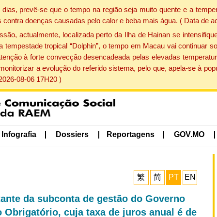
dias, prevê-se que o tempo na região seja muito quente e a temper
 contra doenças causadas pelo calor e beba mais água. ( Data de a
, actualmente, localizada perto da Ilha de Hainan se intensifique
a tempestade tropical “Dolphin”, o tempo em Macau vai continuar so
atenção à forte convecção desencadeada pelas elevadas temperatur
 monitorizar a evolução do referido sistema, pelo que, apela-se à 
 2026-08-06 17H20 )
Infografia
Dossiers
Reportagens
GOV.MO
繁
简
PT
EN
ltante da subconta de gestão do Governo
Obrigatório, cuja taxa de juros anual é de