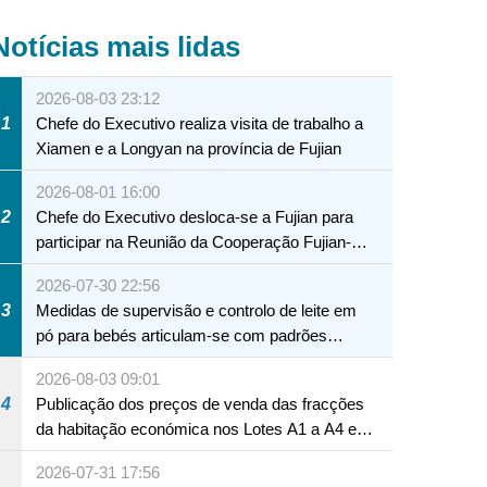
Notícias mais lidas
2026-08-03 23:12
1
Chefe do Executivo realiza visita de trabalho a
Xiamen e a Longyan na província de Fujian
2026-08-01 16:00
2
Chefe do Executivo desloca-se a Fujian para
participar na Reunião da Cooperação Fujian-
Macau
2026-07-30 22:56
3
Medidas de supervisão e controlo de leite em
pó para bebés articulam-se com padrões
internacionais Serviços interdepartamentais
2026-08-03 09:01
envidam esforços para assegurar a saúde dos
4
Publicação dos preços de venda das fracções
bebés e crianças, assim como a segurança
da habitação económica nos Lotes A1 a A4 e
alimentar
A12 da Zona A dos Novos Aterros
2026-07-31 17:56