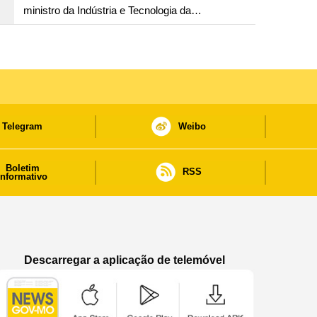
ministro da Indústria e Tecnologia da
Informação
Telegram
Weibo
Boletim
RSS
informativo
Descarregar a aplicação de telemóvel
Aplicação de telemóvel “Notícias do Governo
Aplicação de telemóvel “Notícia
Aplicação de telem