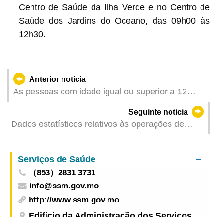
Centro de Saúde da Ilha Verde e no Centro de
Saúde dos Jardins do Oceano, das 09h00 às
12h30.
Anterior notícia
As pessoas com idade igual ou superior a 12
anos podem receber a vacina monovalente de
Seguinte notícia
mRNA contra a XBB a partir de amanhã (dia 19)
Dados estatísticos relativos às operações de
combate aos trabalhadores ilegais dos meses de
Novembro de 2023
Serviços de Saúde
（853）2831 3731
info@ssm.gov.mo
http://www.ssm.gov.mo
Edifício da Administração dos Serviços