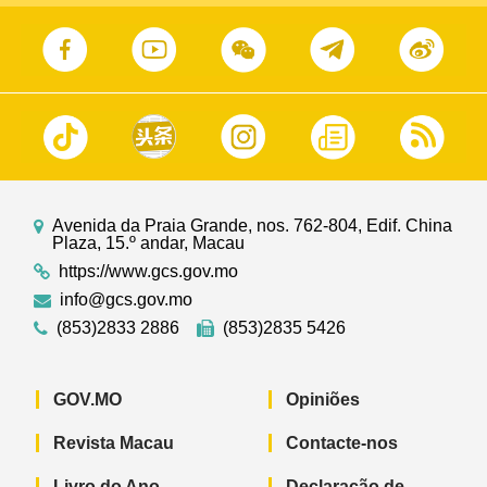
Avenida da Praia Grande, nos. 762-804, Edif. China
Plaza, 15.º andar, Macau
https://www.gcs.gov.mo
info@gcs.gov.mo
(853)2833 2886
(853)2835 5426
GOV.MO
Opiniões
Revista Macau
Contacte-nos
Livro do Ano
Declaração de