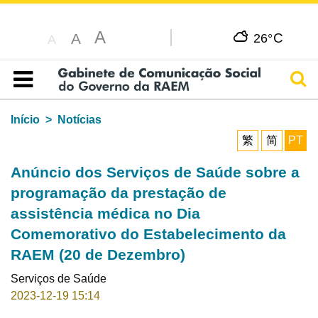
A
C
A
26°
A
Pesq
Índice
Início
Notícias
繁
简
PT
Anúncio dos Serviços de Saúde sobre a
programação da prestação de
assistência médica no Dia
Comemorativo do Estabelecimento da
RAEM (20 de Dezembro)
Serviços de Saúde
2023-12-19 15:14