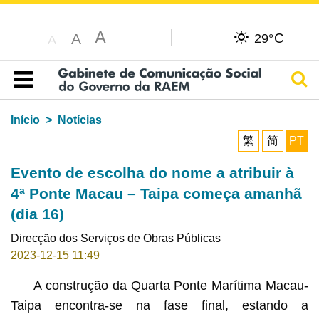
A
C
A
29°
A
Pesq
Índice
Início
Notícias
繁
简
PT
Evento de escolha do nome a atribuir à
4ª Ponte Macau – Taipa começa amanhã
(dia 16)
Direcção dos Serviços de Obras Públicas
2023-12-15 11:49
A construção da Quarta Ponte Marítima Macau-
Taipa encontra-se na fase final, estando a