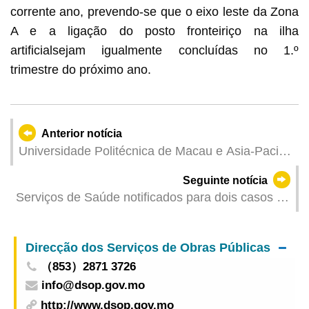
corrente ano, prevendo-se que o eixo leste da Zona
A e a ligação do posto fronteiriço na ilha
artificialsejam igualmente concluídas no 1.º
trimestre do próximo ano.
Anterior notícia
Universidade Politécnica de Macau e Asia-Pacific
Quality Network organizam, em conjunto, 15.ª
Seguinte notícia
Conferência Internacional do Ensino Superior,
Serviços de Saúde notificados para dois casos de
para explorar inteligência artificial e
infecção colectiva por enterovirus
desenvolvimento da garantia da qualidade do
ensino superior
Direcção dos Serviços de Obras Públicas
（853）2871 3726
info@dsop.gov.mo
http://www.dsop.gov.mo