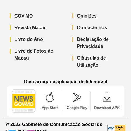
GOV.MO
Opiniões
Revista Macau
Contacte-nos
Livro do Ano
Declaração de
Privacidade
Livro de Fotos de
Macau
Cláusulas de
Utilização
Descarregar a aplicação de telemóvel
Aplicação de telemóvel “Notícias do G
Aplicação de telemóvel “
Aplicação 
© 2022 Gabinete de Comunicação Social do