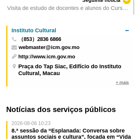
Seguinte notícia
conjunto"
Visita de estudo de docentes e alunos do Curso
de Mestrado em Ciências de Finanças e Análise
de Dados da UPM às instituições financeiras da
Instituto Cultural
Grande Baía
（853）2836 6866
webmaster@icm.gov.mo
http://www.icm.gov.mo
Praça do Tap Siac, Edifício do Instituto
Cultural, Macau
+ mais
Notícias dos serviços públicos
2026-08-06 10:23
8.ª sessão da “Esplanada: Conversa sobre
assuntos sociais e cultura”, focada em “Vida