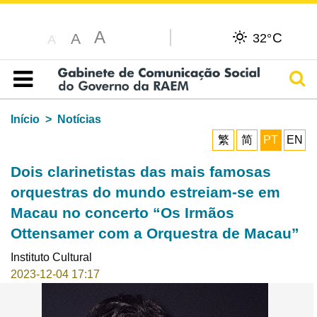
A
C
A
32°
A
Pesq
Índice
Início
Notícias
繁
简
PT
EN
Dois clarinetistas das mais famosas
orquestras do mundo estreiam-se em
Macau no concerto “Os Irmãos
Ottensamer com a Orquestra de Macau”
Instituto Cultural
2023-12-04 17:17