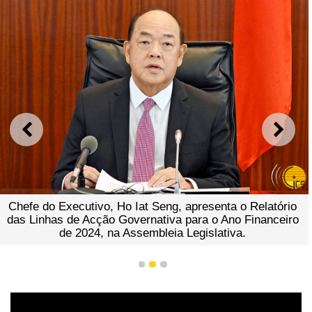
ANTERIOR
SEGU
Chefe do Executivo, Ho Iat Seng, apresenta o Relatório
das Linhas de Acção Governativa para o Ano Financeiro
de 2024, na Assembleia Legislativa.
1
2
3