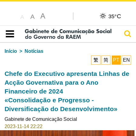
A
C
A
35°
A
Pesq
Índice
Início
Notícias
繁
简
PT
EN
Chefe do Executivo apresenta Linhas de
Acção Governativa para o Ano
Financeiro de 2024
«Consolidação e Progresso -
Diversificação do Desenvolvimento»
Gabinete de Comunicação Social
2023-11-14 22:22