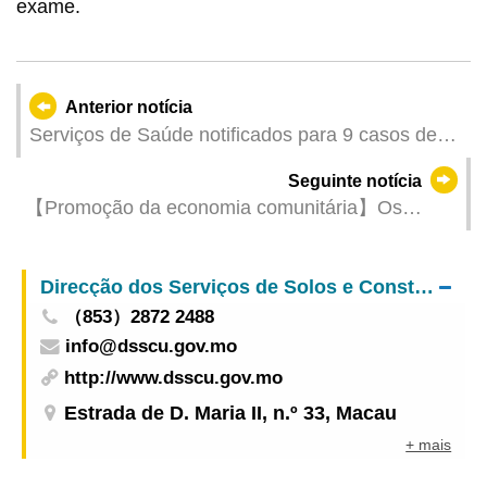
exame.
Anterior notícia
Serviços de Saúde notificados para 9 casos de
infecção colectiva de gripe
Seguinte notícia
【Promoção da economia comunitária】Os
influenciadores digitais promovem as lojas com
características próprias para acolher os feriados
Direcção dos Serviços de Solos e Construção Urbana
do Festival do Bolo Lunar e do Dia Nacional
（853）2872 2488
info@dsscu.gov.mo
http://www.dsscu.gov.mo
Estrada de D. Maria II, n.º 33, Macau
+ mais