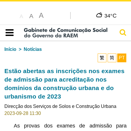
A
C
A
34°
A
Pesq
Índice
Início
Notícias
繁
简
PT
Estão abertas as inscrições nos exames
de admissão para acreditação nos
domínios da construção urbana e do
urbanismo de 2023
Direcção dos Serviços de Solos e Construção Urbana
2023-09-28 11:30
As provas dos exames de admissão para