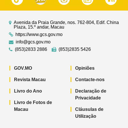
Avenida da Praia Grande, nos. 762-804, Edif. China
Plaza, 15.º andar, Macau
https://www.gcs.gov.mo
info@gcs.gov.mo
(853)2833 2886
(853)2835 5426
GOV.MO
Opiniões
Revista Macau
Contacte-nos
Livro do Ano
Declaração de
Privacidade
Livro de Fotos de
Macau
Cláusulas de
Utilização