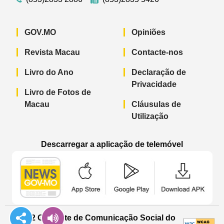
GOV.MO
Opiniões
Revista Macau
Contacte-nos
Livro do Ano
Declaração de
Privacidade
Livro de Fotos de
Macau
Cláusulas de
Utilização
Descarregar a aplicação de telemóvel
Aplicação de telemóvel “Notícias do G
Aplicação de telemóvel “
Aplicação 
© 2022 Gabinete de Comunicação Social do