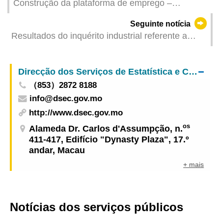
Construção da plataforma de emprego –
Lançamento da “Feira de emprego para jovens
Seguinte notícia
2023” que oferece mais de 1 700 vagas de
Resultados do inquérito industrial referente a
emprego
2022
Direcção dos Serviços de Estatística e Censos
（853）2872 8188
info@dsec.gov.mo
http://www.dsec.gov.mo
os
Alameda Dr. Carlos d'Assumpção, n.
411-417, Edifício "Dynasty Plaza", 17.º
andar, Macau
+ mais
Notícias dos serviços públicos