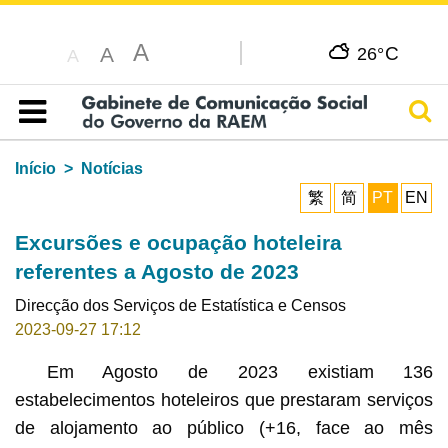
A
C
A
26°
A
Pesq
Índice
Início
Notícias
繁
简
PT
EN
Excursões e ocupação hoteleira
referentes a Agosto de 2023
Direcção dos Serviços de Estatística e Censos
2023-09-27 17:12
Em Agosto de 2023 existiam 136
estabelecimentos hoteleiros que prestaram serviços
de alojamento ao público (+16, face ao mês