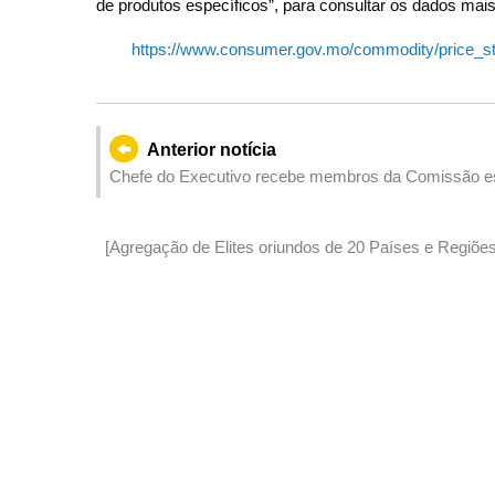
de produtos específicos”, para consultar os dados mai
https://www.consumer.gov.mo/commodity/price_st
Anterior notícia
Chefe do Executivo recebe membros da Comissão esp
com queixas contra a disciplina do pessoal do Comis
[Agregação de Elites oriundos de 20 Países e Regiões]
Desenvolvimento da Grande Baía Guangdong-Hong 