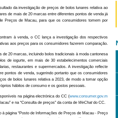
ltado da investigação de preços de bolos lunares relativa ao
ares de mais de 20 marcas entre diferentes pontos de venda já
 de Preços de Macau, para que os consumidores tomem por
ontram à venda, o CC lança a investigação dos respectivos
lativas aos preços para os consumidores fazerem comparação.
 de 20 marcas, incluindo bolos tradicionais à moda cantonesa
os de iogurte, em mais de 30 estabelecimentos comerciais
rias, restaurantes e supermercados. A investigação reflecte
tre pontos de venda, sugerindo portanto que os consumidores
ços de bolos lunares relativa a 2023, de modo a tomar opção
róprios hábitos de consumo e os gostos pessoais.
sponíveis na página electrónica do CC (
www.consumer.gov.m
Macau” e na “Consulta de preços” da conta de
WeChat
do CC.
o à página “Posto de Informações de Preços de Macau - Preço