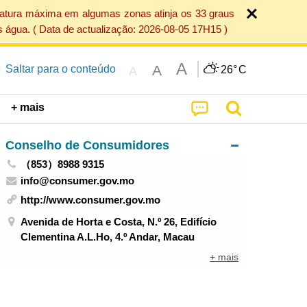
ratura máxima em algumas zonas atinja os 33 graus
 água. ( Data de actualização: 2026-08-05 17H15 )
A
A
Saltar para o conteúdo
26°
C
A
+ mais
Conselho de Consumidores
（853）8988 9315
info@consumer.gov.mo
http://www.consumer.gov.mo
Avenida de Horta e Costa, N.º 26, Edifício
Clementina A.L.Ho, 4.º Andar, Macau
+ mais