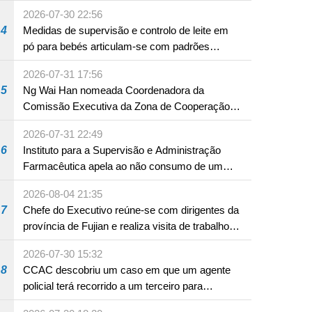
A12 da Zona A dos Novos Aterros
2026-07-30 22:56
4
Medidas de supervisão e controlo de leite em
pó para bebés articulam-se com padrões
internacionais Serviços interdepartamentais
2026-07-31 17:56
envidam esforços para assegurar a saúde dos
5
Ng Wai Han nomeada Coordenadora da
bebés e crianças, assim como a segurança
Comissão Executiva da Zona de Cooperação
alimentar
Aprofundada entre Guangdong e Macau em
2026-07-31 22:49
Hengqin
6
Instituto para a Supervisão e Administração
Farmacêutica apela ao não consumo de um
produto com substâncias medicamentosas
2026-08-04 21:35
ocidentais
7
Chefe do Executivo reúne-se com dirigentes da
província de Fujian e realiza visita de trabalho
em Fuzhou
2026-07-30 15:32
8
CCAC descobriu um caso em que um agente
policial terá recorrido a um terceiro para
assumir por si a culpa na sequência de uma