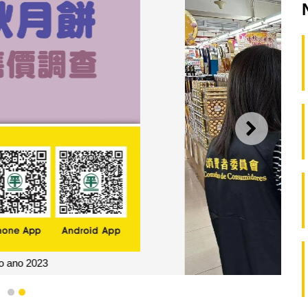
SEGUI
1
2
eços de bolos lunares relativa ao ano 2023