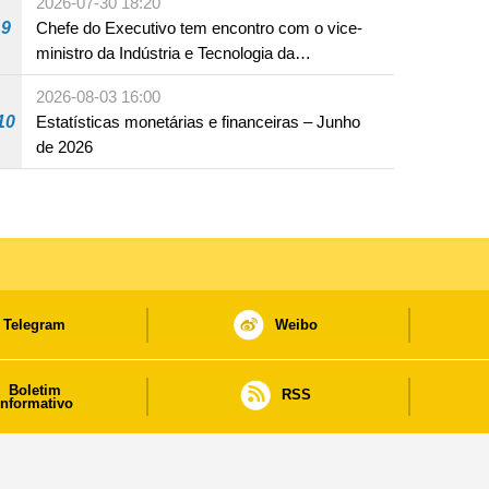
2026-07-30 18:20
infracção rodoviária
9
Chefe do Executivo tem encontro com o vice-
ministro da Indústria e Tecnologia da
Informação
2026-08-03 16:00
10
Estatísticas monetárias e financeiras – Junho
de 2026
Telegram
Weibo
Boletim
RSS
informativo