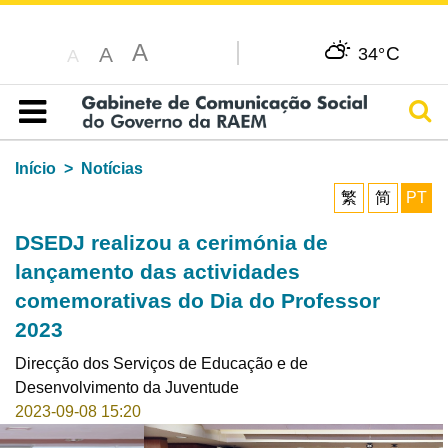
A
C
A
34°
A
Pesq
Índice
Início
Notícias
繁
简
PT
DSEDJ realizou a cerimónia de
lançamento das actividades
comemorativas do Dia do Professor
2023
Direcção dos Serviços de Educação e de
Desenvolvimento da Juventude
2023-09-08 15:20