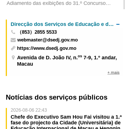
Adiamento das exibições do 31.º Concurso
climatéricas adversas
Internacional de Fogo-de-Artifício de Macau
agendadas para amanhã (dia 9)
Direcção dos Serviços de Educação e de Desenvolvimento da Juventude
（853）2855 5533
webmaster@dsedj.gov.mo
https://www.dsedj.gov.mo
os
Avenida de D. João IV, n.
7-9, 1.º andar,
Macau
+ mais
Notícias dos serviços públicos
2026-08-06 22:43
Chefe do Executivo Sam Hou Fai visitou a 1.ª
fase do projecto da Cidade (Universitária) de
Educação Internacional de Macau e Hengqin