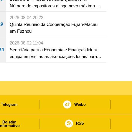
Número de expositores atinge novo máximo em
18 anos
2026-08-04 20:23
9
Quinta Reunião da Cooperação Fujian-Macau
em Fuzhou
2026-08-02 11:04
10
Secretária para a Economia e Finanças lidera
equipa em visitas às associações locais para
consolidar consensos e promover os trabalhos
nas áreas económica e social
Telegram
Weibo
Boletim
RSS
informativo