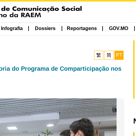
Infografia
Dossiers
Reportagens
GOV.MO
繁
简
PT
ria do Programa de Comparticipação nos