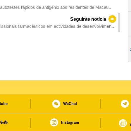
autotestes rápidos de antigénio aos residentes de Macau
ma duração de venda de 14 dias
Seguinte notícia
fissionais farmacêuticos em actividades de desenvolvimento
ecimento destinadas ao profissionais farmacêuticos
tube
WeChat
日头条
Instagram