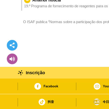
Anterior notícia
19.º Programa de fornecimento de reagentes para os 
será lançado a partir de 4 de Agosto de 2023, com u
O ISAF publica “Normas sobre a participação dos pro
profissional contínuo” e organizará sessões de esclar
Inscrição
Facebook
You
抖音
今