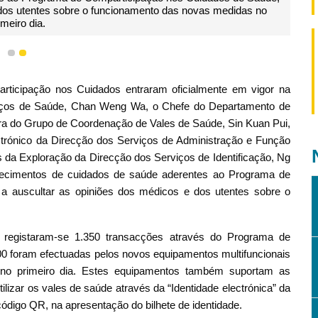
 dos utentes sobre o funcionamento das novas medidas no
imeiro dia.
1
2
ticipação nos Cuidados entraram oficialmente em vigor na
erviços de Saúde, Chan Weng Wa, o Chefe do Departamento de
ra do Grupo de Coordenação de Vales de Saúde, Sin Kuan Pui,
rónico da Direcção dos Serviços de Administração e Função
s da Exploração da Direcção dos Serviços de Identificação, Ng
lecimentos de cuidados de saúde aderentes ao Programa de
a auscultar as opiniões dos médicos e dos utentes sobre o
, registaram-se 1.350 transacções através do Programa de
0 foram efectuadas pelos novos equipamentos multifuncionais
 no primeiro dia. Estes equipamentos também suportam as
ilizar os vales de saúde através da “Identidade electrónica” da
código QR, na apresentação do bilhete de identidade.