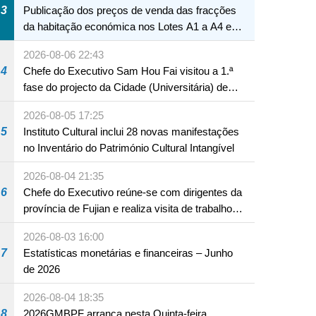
3
Publicação dos preços de venda das fracções
da habitação económica nos Lotes A1 a A4 e
A12 da Zona A dos Novos Aterros
2026-08-06 22:43
4
Chefe do Executivo Sam Hou Fai visitou a 1.ª
fase do projecto da Cidade (Universitária) de
Educação Internacional de Macau e Hengqin
2026-08-05 17:25
5
Instituto Cultural inclui 28 novas manifestações
no Inventário do Património Cultural Intangível
2026-08-04 21:35
6
Chefe do Executivo reúne-se com dirigentes da
província de Fujian e realiza visita de trabalho
em Fuzhou
2026-08-03 16:00
7
Estatísticas monetárias e financeiras – Junho
de 2026
2026-08-04 18:35
8
2026GMBPF arranca nesta Quinta-feira