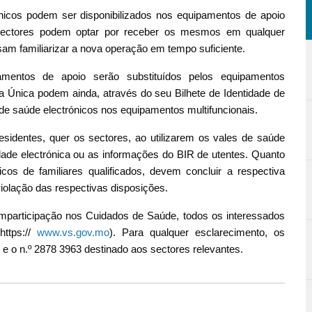
nicos podem ser disponibilizados nos equipamentos de apoio
e sectores podem optar por receber os mesmos em qualquer
am familiarizar a nova operação em tempo suficiente.
mentos de apoio serão substituídos pelos equipamentos
a Única podem ainda, através do seu Bilhete de Identidade de
e saúde electrónicos nos equipamentos multifuncionais.
sidentes, quer os sectores, ao utilizarem os vales de saúde
idade electrónica ou as informações do BIR de utentes. Quanto
cos de familiares qualificados, devem concluir a respectiva
 violação das respectivas disposições.
participação nos Cuidados de Saúde, todos os interessados
https://
www.vs.gov.mo
). Para qualquer esclarecimento, os
0 e o n.º 2878 3963 destinado aos sectores relevantes.