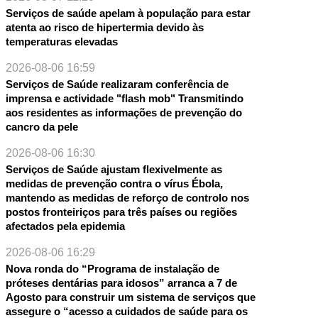
Serviços de saúde apelam à população para estar
atenta ao risco de hipertermia devido às
temperaturas elevadas
2026-08-06 16:59
Serviços de Saúde realizaram conferência de
imprensa e actividade "flash mob" Transmitindo
aos residentes as informações de prevenção do
cancro da pele
NTE
2026-08-06 16:30
Serviços de Saúde ajustam flexivelmente as
medidas de prevenção contra o vírus Ébola,
mantendo as medidas de reforço de controlo nos
postos fronteiriços para três países ou regiões
afectados pela epidemia
2026-08-06 16:29
Nova ronda do “Programa de instalação de
próteses dentárias para idosos” arranca a 7 de
Agosto para construir um sistema de serviços que
assegure o “acesso a cuidados de saúde para os