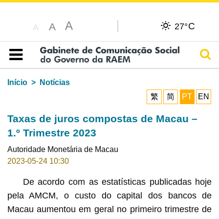
A
C
A
27°
A
Pesq
Índice
Início
Notícias
繁
简
PT
EN
Taxas de juros compostas de Macau –
1.º Trimestre 2023
Autoridade Monetária de Macau
2023-05-24 10:30
De acordo com as estatísticas publicadas hoje
pela AMCM, o custo do capital dos bancos de
Macau aumentou em geral no primeiro trimestre de