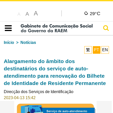
A
C
A
29°
A
Pesq
Índice
Início
Notícias
繁
PT
EN
Alargamento do âmbito dos
destinatários do serviço de auto-
atendimento para renovação do Bilhete
de Identidade de Residente Permanente
Direcção dos Serviços de Identificação
2023-04-13 15:42