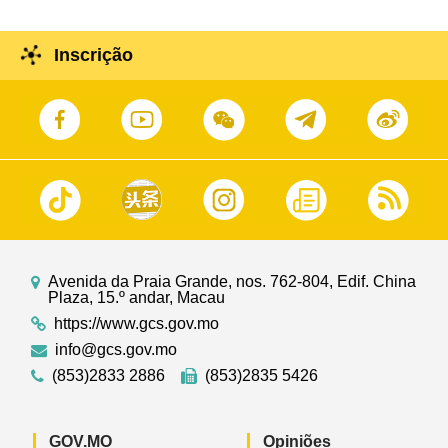
Inscrição
Avenida da Praia Grande, nos. 762-804, Edif. China
Plaza, 15.º andar, Macau
https://www.gcs.gov.mo
info@gcs.gov.mo
(853)2833 2886
(853)2835 5426
GOV.MO
Opiniões