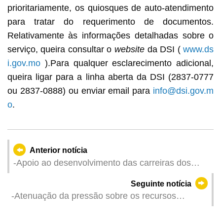
prioritariamente, os quiosques de auto-atendimento
para tratar do requerimento de documentos.
Relativamente às informações detalhadas sobre o
serviço, queira consultar o
website
da DSI (
www.ds
i.gov.mo
).Para qualquer esclarecimento adicional,
queira ligar para a linha aberta da DSI (2837-0777
ou 2837-0888) ou enviar email para
info@dsi.gov.m
o
.
Anterior notícia
-Apoio ao desenvolvimento das carreiras dos
jovens- DSAL e a Associação das Empresas
Seguinte notícia
Chinesas de Macau lançam o “Plano de
-Atenuação da pressão sobre os recursos
Formação em Liderança”
humanos- DSAL prossegue com a realização de