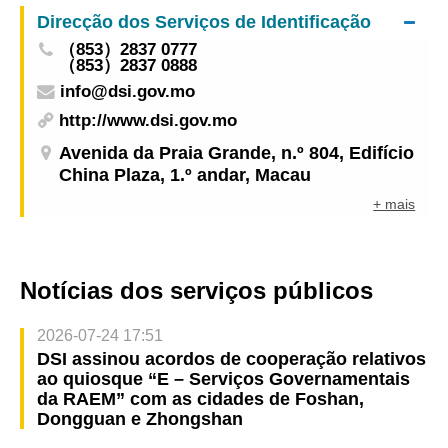
sessões de emparelhamento para os sectores da
Direcção dos Serviços de Identificação
hotelaria, segurança, restauração e serviços
（853）2837 0777
integrados de entretenimento disponibilizando
（853）2837 0888
652 ofertas de emprego
info@dsi.gov.mo
http://www.dsi.gov.mo
Avenida da Praia Grande, n.º 804, Edifício
China Plaza, 1.º andar, Macau
+ mais
Notícias dos serviços públicos
2026-07-24 17:51
DSI assinou acordos de cooperação relativos
ao quiosque “E – Serviços Governamentais
da RAEM” com as cidades de Foshan,
Dongguan e Zhongshan