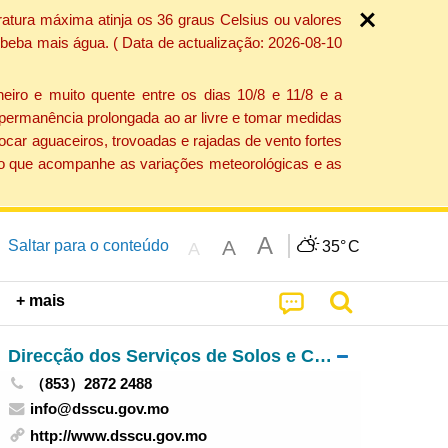
ratura máxima atinja os 36 graus Celsius ou valores
 beba mais água. ( Data de actualização: 2026-08-10
eiro e muito quente entre os dias 10/8 e 11/8 e a
 permanência prolongada ao ar livre e tomar medidas
car aguaceiros, trovoadas e rajadas de vento fortes
ação que acompanhe as variações meteorológicas e as
A
A
Saltar para o conteúdo
35°
C
A
+ mais
Direcção dos Serviços de Solos e Construção Urbana
（853）2872 2488
info@dsscu.gov.mo
http://www.dsscu.gov.mo