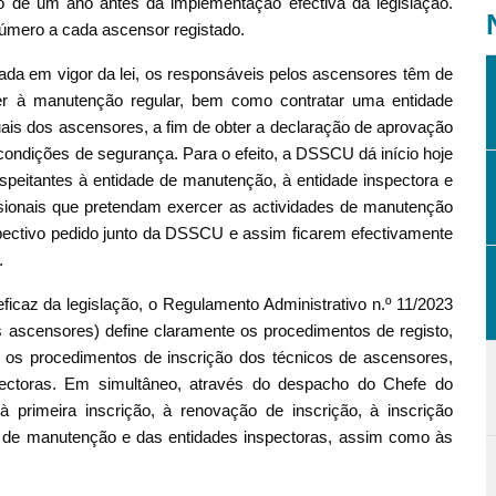
o de um ano antes da implementação efectiva da legislação.
número a cada ascensor registado.
ada em vigor da lei, os responsáveis pelos ascensores têm de
er à manutenção regular, bem como contratar uma entidade
uais dos ascensores, a fim de obter a declaração de aprovação
condições de segurança. Para o efeito, a DSSCU dá início hoje
respeitantes à entidade de manutenção, à entidade inspectora e
ssionais que pretendam exercer as actividades de manutenção
ectivo pedido junto da DSSCU e assim ficarem efectivamente
.
ficaz da legislação, o Regulamento Administrativo n.º 11/2023
 ascensores) define claramente os procedimentos de registo,
s procedimentos de inscrição dos técnicos de ascensores,
ectoras. Em simultâneo, através do despacho do Chefe do
à primeira inscrição, à renovação de inscrição, à inscrição
s de manutenção e das entidades inspectoras, assim como às