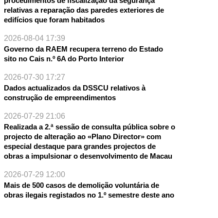
procedimentos de fiscalização da segurança
relativas a reparação das paredes exteriores de
edifícios que foram habitados
2026-08-04 17:39
Governo da RAEM recupera terreno do Estado
sito no Cais n.º 6A do Porto Interior
2026-07-30 17:27
Dados actualizados da DSSCU relativos à
construção de empreendimentos
2026-07-29 21:06
Realizada a 2.ª sessão de consulta pública sobre o
projecto de alteração ao «Plano Director» com
especial destaque para grandes projectos de
obras a impulsionar o desenvolvimento de Macau
2026-07-29 12:00
Mais de 500 casos de demolição voluntária de
obras ilegais registados no 1.º semestre deste ano