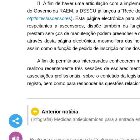
 A fim de haver uma articulação com a impleme
do Governo da RAEM, a DSSCU já lançou a “Rede de 
o/pt/sites/ascensores
). Esta página electrónica para 
respeitantes a ascensores, dispõe também da funçã
prestam serviços de manutenção podem preencher e ca
através desta página electrónica, mesmo fora das hor
assim como a função de pedido de inscrição online do
A fim de permitir aos interessados conhecerem 
realizou recentemente três sessões de esclarecimen
associações profissionais, sobre o conteúdo da legisl
registo, bem como para responder às questões relaci
Anterior notícia
(Infografia) Medidas antiepidémicas para a entrada 
Realizada cerimónia solene da Conferência Comemora