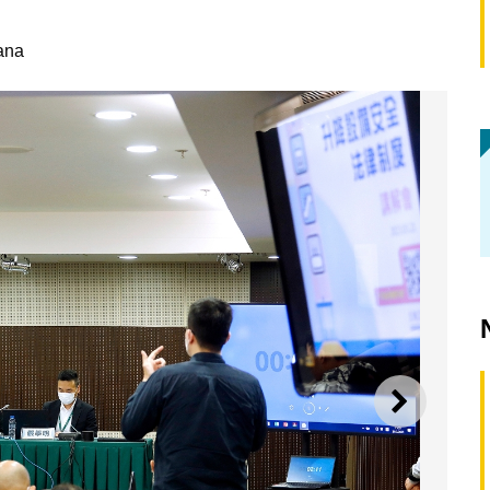
ana
SEGUI