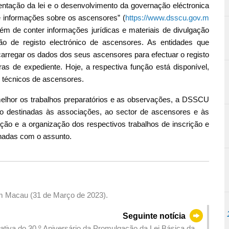
ntação da lei e o desenvolvimento da governação eléctronica
informações sobre os ascensores” (
https://www.dsscu.gov.m
além de conter informações jurídicas e materiais de divulgação
o de registo electrónico de ascensores. As entidades que
rregar os dados dos seus ascensores para efectuar o registo
as de expediente. Hoje, a respectiva função está disponível,
s técnicos de ascensores.
melhor os trabalhos preparatórios e as observações, a DSSCU
to destinadas às associações, ao sector de ascensores e às
ação e a organização dos respectivos trabalhos de inscrição e
onadas com o assunto.
em Macau (31 de Março de 2023).
Seguinte notícia
tiva do 30.º Aniversário da Promulgação da Lei Básica da