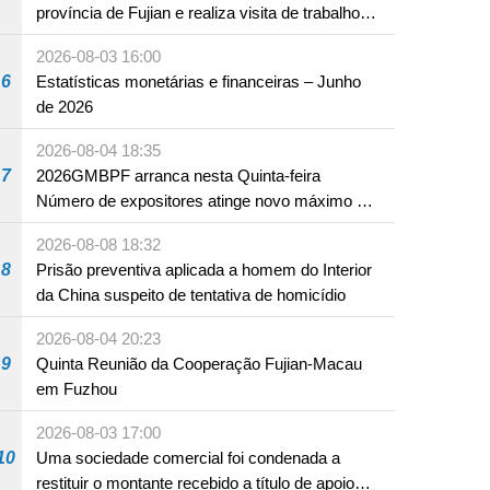
província de Fujian e realiza visita de trabalho
em Fuzhou
2026-08-03 16:00
6
Estatísticas monetárias e financeiras – Junho
de 2026
2026-08-04 18:35
7
2026GMBPF arranca nesta Quinta-feira
Número de expositores atinge novo máximo em
18 anos
2026-08-08 18:32
8
Prisão preventiva aplicada a homem do Interior
da China suspeito de tentativa de homicídio
2026-08-04 20:23
9
Quinta Reunião da Cooperação Fujian-Macau
em Fuzhou
2026-08-03 17:00
10
Uma sociedade comercial foi condenada a
restituir o montante recebido a título de apoio