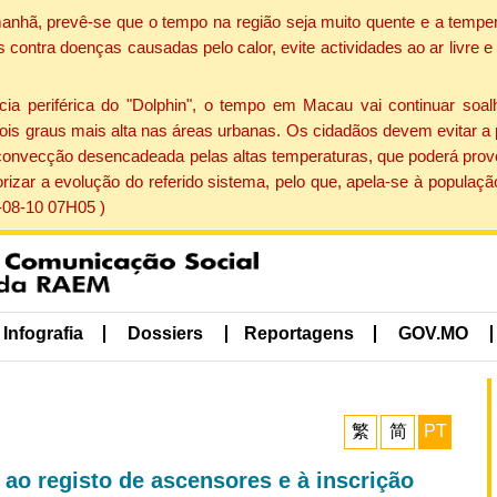
manhã, prevê-se que o tempo na região seja muito quente e a tempe
contra doenças causadas pelo calor, evite actividades ao ar livre e
 periférica do "Dolphin", o tempo em Macau vai continuar soalh
ois graus mais alta nas áreas urbanas. Os cidadãos devem evitar a
convecção desencadeada pelas altas temperaturas, que poderá provo
orizar a evolução do referido sistema, pelo que, apela-se à popul
-08-10 07H05 )
Infografia
Dossiers
Reportagens
GOV.MO
繁
简
PT
s ao registo de ascensores e à inscrição