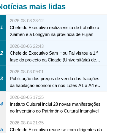
Notícias mais lidas
2026-08-03 23:12
1
Chefe do Executivo realiza visita de trabalho a
Xiamen e a Longyan na província de Fujian
2026-08-06 22:43
2
Chefe do Executivo Sam Hou Fai visitou a 1.ª
fase do projecto da Cidade (Universitária) de
Educação Internacional de Macau e Hengqin
2026-08-03 09:01
3
Publicação dos preços de venda das fracções
da habitação económica nos Lotes A1 a A4 e
A12 da Zona A dos Novos Aterros
2026-08-05 17:25
4
Instituto Cultural inclui 28 novas manifestações
no Inventário do Património Cultural Intangível
2026-08-04 21:35
5
Chefe do Executivo reúne-se com dirigentes da