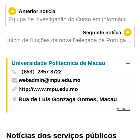
Anterior notícia
Equipa de investigação do Curso em Informática
da Universidade Politécnica de Macau conquista
Seguinte notícia
o Prémio de Prata no Concurso Mundial RSNA
Início de funções da nova Delegada de Portugal
Screening Mamography Breast Cancer Detection
junto do Secretariado Permanente do Fórum de
Macau
Universidade Politécnica de Macau
（853）2857 8722
webadmin@mpu.edu.mo
http://www.mpu.edu.mo
Rua de Luís Gonzaga Gomes, Macau
+ mais
Notícias dos serviços públicos