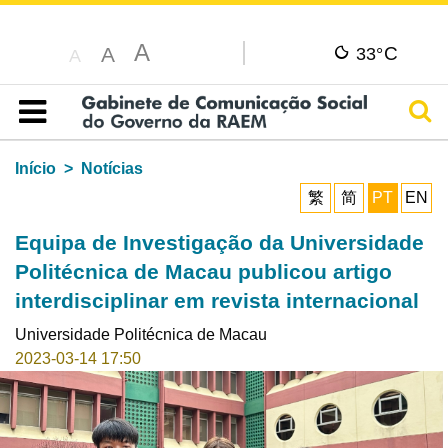
A
C
A
33°
A
Pesq
Índice
Início
Notícias
繁
简
PT
EN
Equipa de Investigação da Universidade
Politécnica de Macau publicou artigo
interdisciplinar em revista internacional
Universidade Politécnica de Macau
2023-03-14 17:50