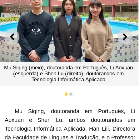
ANTERIOR
SEGU
Português, Li Aoxuan
), doutorandos em
 Aplicada
Certificado de publicaçã
1
2
Mu Siqing, doutoranda em Português, Li
Aoxuan e Shen Lu, ambos doutorandos em
Tecnologia Informática Aplicada, Han Lili, Directora
da Faculdade de Línguas e Tradução, e o Professor