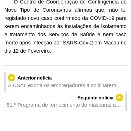
O Centro de Coordenação de Contingência do
Novo Tipo de Coronavírus afirmou que, não foi
registado novo caso confirmado da COVID-19 para
serem encaminhados às instalações de isolamento
e tratamento dos Serviços de Saúde e nem caso
morte após infecção por SARS-Cov-2 em Macau no
dia 12 de Fevereiro.
Anterior notícia
A DSAL exorta os empregadores a solicitarem o
mais breve possível, o “Plano de contratação
Seguinte notícia
adicional de residentes em situação de procura
51.º Programa de fornecimento de máscaras aos
de emprego”
residentes de Macau iniciará no dia 16 de
Fevereiro