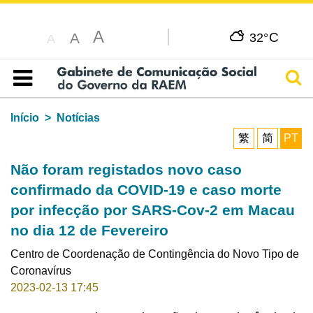
A
C
A
32°
A
Pesq
Índice
Início
Notícias
繁
简
PT
Não foram registados novo caso
confirmado da COVID-19 e caso morte
por infecção por SARS-Cov-2 em Macau
no dia 12 de Fevereiro
Centro de Coordenação de Contingência do Novo Tipo de
Coronavírus
2023-02-13 17:45