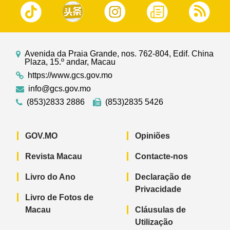
Avenida da Praia Grande, nos. 762-804, Edif. China
Plaza, 15.º andar, Macau
https://www.gcs.gov.mo
info@gcs.gov.mo
(853)2833 2886
(853)2835 5426
GOV.MO
Opiniões
Revista Macau
Contacte-nos
Livro do Ano
Declaração de
Privacidade
Livro de Fotos de
Macau
Cláusulas de
Utilização