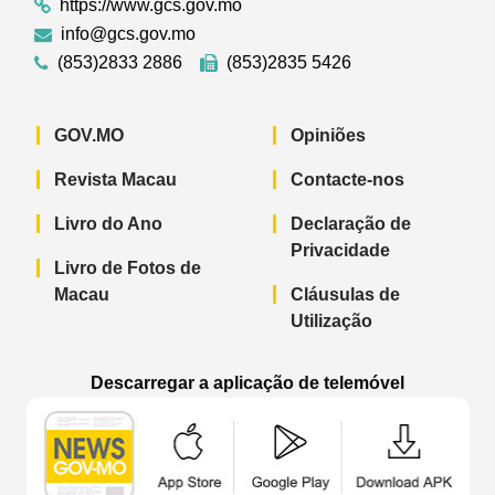
https://www.gcs.gov.mo
info@gcs.gov.mo
(853)2833 2886
(853)2835 5426
GOV.MO
Opiniões
Revista Macau
Contacte-nos
Livro do Ano
Declaração de
Privacidade
Livro de Fotos de
Macau
Cláusulas de
Utilização
Descarregar a aplicação de telemóvel
Aplicação de telemóvel “Notícias do G
Aplicação de telemóvel “
Aplicação 