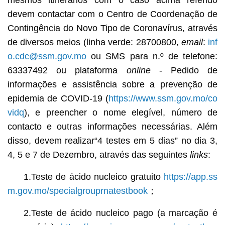
devem contactar com o Centro de Coordenação de
Contingência do Novo Tipo de Coronavírus, através
de diversos meios (linha verde: 28700800,
email
:
inf
o.cdc@ssm.gov.mo
ou SMS para n.º de telefone:
63337492 ou plataforma
online
- Pedido de
informações e assistência sobre a prevenção de
epidemia de COVID-19 (
https://www.ssm.gov.mo/co
vidq
), e preencher o nome elegível, número de
contacto e outras informações necessárias. Além
disso, devem realizar“4 testes em 5 dias” no dia 3,
4, 5 e 7 de Dezembro, através das seguintes
links
:
1.Teste de ácido nucleico gratuito
https://app.ss
m.gov.mo/specialgrouprnatestbook
；
2.Teste de ácido nucleico pago (a marcação é