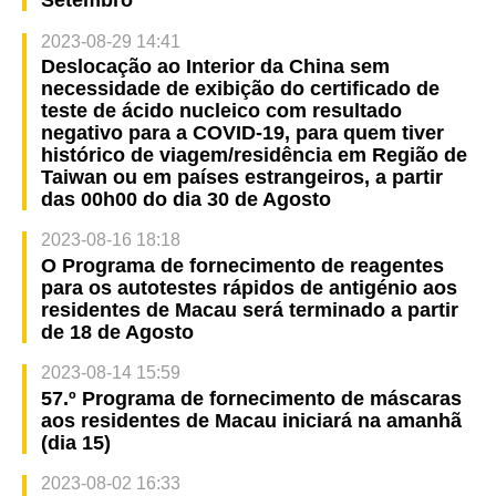
Setembro
2023-08-29 14:41
Deslocação ao Interior da China sem
necessidade de exibição do certificado de
teste de ácido nucleico com resultado
negativo para a COVID-19, para quem tiver
histórico de viagem/residência em Região de
Taiwan ou em países estrangeiros, a partir
das 00h00 do dia 30 de Agosto
2023-08-16 18:18
O Programa de fornecimento de reagentes
para os autotestes rápidos de antigénio aos
residentes de Macau será terminado a partir
de 18 de Agosto
2023-08-14 15:59
57.º Programa de fornecimento de máscaras
aos residentes de Macau iniciará na amanhã
(dia 15)
2023-08-02 16:33