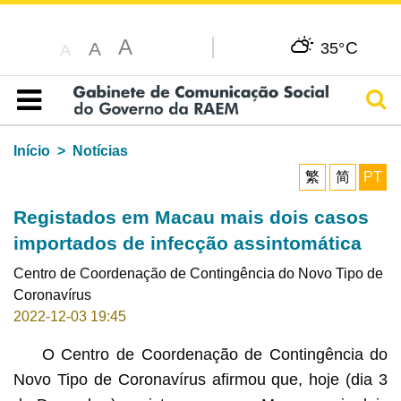
A
C
A
35°
A
Pesq
Índice
Início
Notícias
繁
简
PT
Registados em Macau mais dois casos
importados de infecção assintomática
Centro de Coordenação de Contingência do Novo Tipo de
Coronavírus
2022-12-03 19:45
O Centro de Coordenação de Contingência do
Novo Tipo de Coronavírus afirmou que, hoje (dia 3