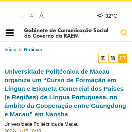
A
C
A
32°
A
Pesq
Índice
Início
Notícias
繁
简
PT
Universidade Politécnica de Macau
organiza um “Curso de Formação em
Língua e Etiqueta Comercial dos Países
(e Regiões) de Língua Portuguesa, no
âmbito da Cooperação entre Guangdong
e Macau” em Nansha
Universidade Politécnica de Macau
2022-11-15 18:18