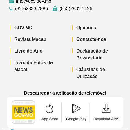
info@gcs.gov.mo
(853)2833 2886
(853)2835 5426
GOV.MO
Opiniões
Revista Macau
Contacte-nos
Livro do Ano
Declaração de
Privacidade
Livro de Fotos de
Macau
Cláusulas de
Utilização
Descarregar a aplicação de telemóvel
Aplicação de telemóvel “Notícias do G
Aplicação de telemóvel “
Aplicação 