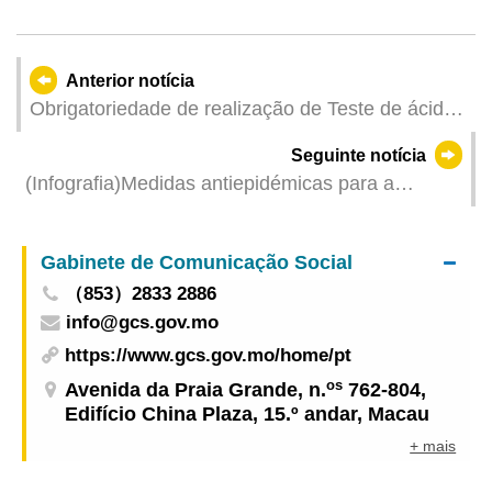
Anterior notícia
Obrigatoriedade de realização de Teste de ácido
nucleico a quem esteve em determinados locais
Seguinte notícia
perto da Praça das Portas do Cerco (Infografia)
(Infografia)Medidas antiepidémicas para a
entrada em Macau de indivíduos de diferentes
identidades, actualizadas no dia 28 de Fevereiro
Gabinete de Comunicação Social
de 2022
（853）2833 2886
info@gcs.gov.mo
https://www.gcs.gov.mo/home/pt
os
Avenida da Praia Grande, n.
762-804,
Edifício China Plaza, 15.º andar, Macau
+ mais