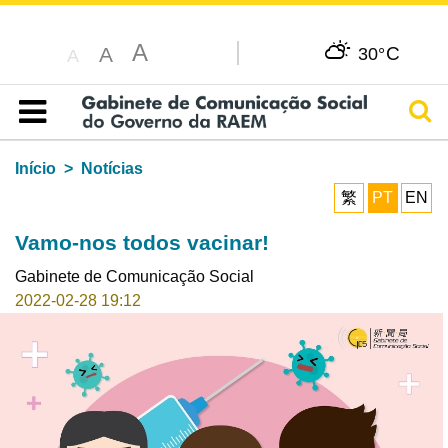
A
C
A
30°
A
Pesq
Índice
Início
Notícias
繁
PT
EN
Vamo-nos todos vacinar!
Gabinete de Comunicação Social
2022-02-28 19:12