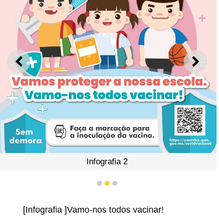
ANTERIOR
SEGU
Infografia 2
1
2
3
[Infografia ]Vamo-nos todos vacinar!