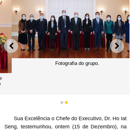
ANTERIOR
SEGU
Fotografia do grupo.
1
2
Sua Excelência o Chefe do Executivo, Dr. Ho Iat
Seng, testemunhou, ontem (15 de Dezembro), na