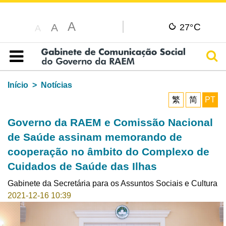
A
C
A
27°
A
Pesq
Índice
Início
Notícias
繁
简
PT
Governo da RAEM e Comissão Nacional
de Saúde assinam memorando de
cooperação no âmbito do Complexo de
Cuidados de Saúde das Ilhas
Gabinete da Secretária para os Assuntos Sociais e Cultura
2021-12-16 10:39