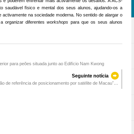
os e poderem enfrentar mais activamente os desafios. A ACS-
 saudável físico e mental dos seus alunos, ajudando-os a
e activamente na sociedade moderna. No sentido de alargar o
 a organizar diferentes
workshops
para que os seus alunos
rior para peões situada junto ao Edifício Nam Kwong
Seguinte notícia
o de referência de posicionamento por satélite de Macau"
ou