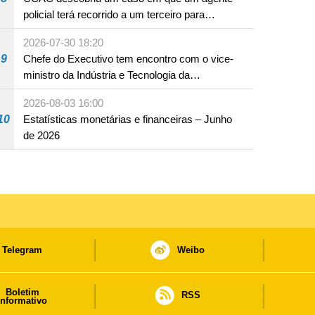
policial terá recorrido a um terceiro para
assumir por si a culpa na sequência de uma
2026-07-30 18:20
infracção rodoviária
9
Chefe do Executivo tem encontro com o vice-
ministro da Indústria e Tecnologia da
Informação
2026-08-03 16:00
10
Estatísticas monetárias e financeiras – Junho
de 2026
Telegram
Weibo
Boletim
RSS
informativo