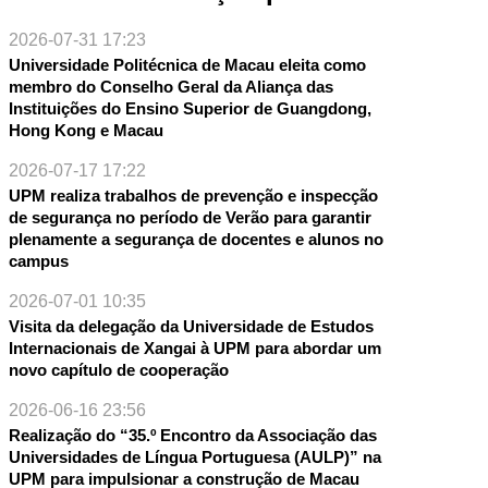
2026-07-31 17:23
Universidade Politécnica de Macau eleita como
membro do Conselho Geral da Aliança das
Instituições do Ensino Superior de Guangdong,
Hong Kong e Macau
2026-07-17 17:22
UPM realiza trabalhos de prevenção e inspecção
NTE
de segurança no período de Verão para garantir
plenamente a segurança de docentes e alunos no
campus
2026-07-01 10:35
Visita da delegação da Universidade de Estudos
Internacionais de Xangai à UPM para abordar um
novo capítulo de cooperação
2026-06-16 23:56
Realização do “35.º Encontro da Associação das
Universidades de Língua Portuguesa (AULP)” na
UPM para impulsionar a construção de Macau