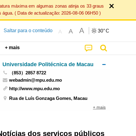
ratura máxima em algumas zonas atinja os 33 graus
 água. ( Data de actualização: 2026-08-06 06H50 )
A
A
Saltar para o conteúdo
30°
C
A
+ mais
Universidade Politécnica de Macau
（853）2857 8722
webadmin@mpu.edu.mo
http://www.mpu.edu.mo
Rua de Luís Gonzaga Gomes, Macau
+ mais
Notícias dos serviços públicos