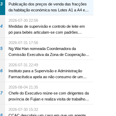
3
Publicação dos preços de venda das fracções
da habitação económica nos Lotes A1 a A4 e
A12 da Zona A dos Novos Aterros
2026-07-30 22:56
4
Medidas de supervisão e controlo de leite em
pó para bebés articulam-se com padrões
internacionais Serviços interdepartamentais
2026-07-31 17:56
envidam esforços para assegurar a saúde dos
5
Ng Wai Han nomeada Coordenadora da
bebés e crianças, assim como a segurança
Comissão Executiva da Zona de Cooperação
alimentar
Aprofundada entre Guangdong e Macau em
2026-07-31 22:49
Hengqin
6
Instituto para a Supervisão e Administração
Farmacêutica apela ao não consumo de um
produto com substâncias medicamentosas
2026-08-04 21:35
ocidentais
7
Chefe do Executivo reúne-se com dirigentes da
província de Fujian e realiza visita de trabalho
em Fuzhou
2026-07-30 15:32
8
CCAC descobriu um caso em que um agente