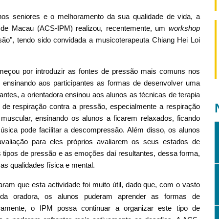
lunos seniores e o melhoramento da sua qualidade de vida, a
co de Macau (ACS-IPM) realizou, recentemente, um
workshop
são", tendo sido convidada a musicoterapeuta Chiang Hei Loi
eçou por introduzir as fontes de pressão mais comuns nos
, ensinando aos participantes as formas de desenvolver uma
ntes, a orientadora ensinou aos alunos as técnicas de terapia
e respiração contra a pressão, especialmente a respiração
muscular, ensinando os alunos a ficarem relaxados, ficando
sica pode facilitar a descompressão. Além disso, os alunos
avaliação para eles próprios avaliarem os seus estados de
s tipos de pressão e as emoções daí resultantes, dessa forma,
as qualidades física e mental.
ram que esta actividade foi muito útil, dado que, com o vasto
as da oradora, os alunos puderam aprender as formas de
ramente, o IPM possa continuar a organizar este tipo de