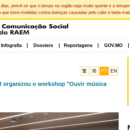
dias, prevê-se que o tempo na região seja muito quente e a tempe
o que tome medidas contra doenças causadas pelo calor e beba mais
Infografia
Dossiers
Reportagens
GOV.MO
繁
简
PT
EN
M organizou o workshop "Ouvir música