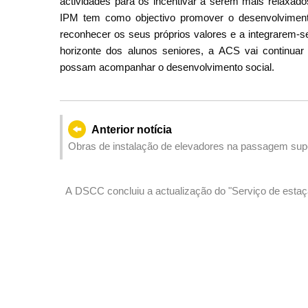
actividades para os incentivar a serem mais relaxad
IPM tem como objectivo promover o desenvolvimento
reconhecer os seus próprios valores e a integrarem-s
horizonte dos alunos seniores, a ACS vai continuar
possam acompanhar o desenvolvimento social.
Anterior notícia
Obras de instalação de elevadores na passagem supe
A DSCC concluiu a actualização do "Serviço de estaçã
que apoia ao Sistema de Navegação por Satélite Beid