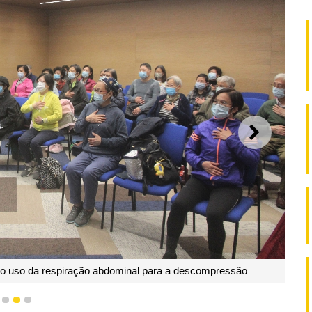
SEGUI
s no exercício progressivo de relaxamento muscular
1
2
3