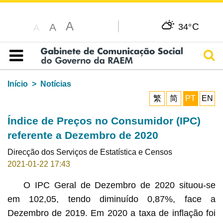
A
C
A
34°
A
Pesq
Índice
Início
Notícias
繁
简
PT
EN
Índice de Preços no Consumidor (IPC)
referente a Dezembro de 2020
Direcção dos Serviços de Estatística e Censos
2021-01-22 17:43
O IPC Geral de Dezembro de 2020 situou-se
em 102,05, tendo diminuído 0,87%, face a
Dezembro de 2019. Em 2020 a taxa de inflação foi