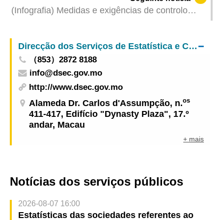
Pátria e por Macau para Jovens
(Infografia) Medidas e exigências de controlo
sanitário para a entrada em Macau de indivíduos
de diferentes identidades, actualizadas no dia 22
Direcção dos Serviços de Estatística e Censos
de Janeiro de 2021
（853）2872 8188
info@dsec.gov.mo
http://www.dsec.gov.mo
os
Alameda Dr. Carlos d'Assumpção, n.
411-417, Edifício "Dynasty Plaza", 17.º
andar, Macau
+ mais
Notícias dos serviços públicos
2026-08-07 16:00
Estatísticas das sociedades referentes ao