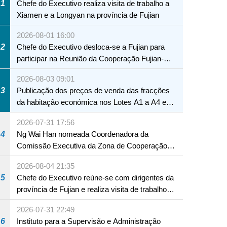
1
Chefe do Executivo realiza visita de trabalho a
Xiamen e a Longyan na província de Fujian
2026-08-01 16:00
2
Chefe do Executivo desloca-se a Fujian para
participar na Reunião da Cooperação Fujian-
Macau
2026-08-03 09:01
3
Publicação dos preços de venda das fracções
da habitação económica nos Lotes A1 a A4 e
A12 da Zona A dos Novos Aterros
2026-07-31 17:56
4
Ng Wai Han nomeada Coordenadora da
Comissão Executiva da Zona de Cooperação
Aprofundada entre Guangdong e Macau em
2026-08-04 21:35
Hengqin
5
Chefe do Executivo reúne-se com dirigentes da
província de Fujian e realiza visita de trabalho
em Fuzhou
2026-07-31 22:49
6
Instituto para a Supervisão e Administração