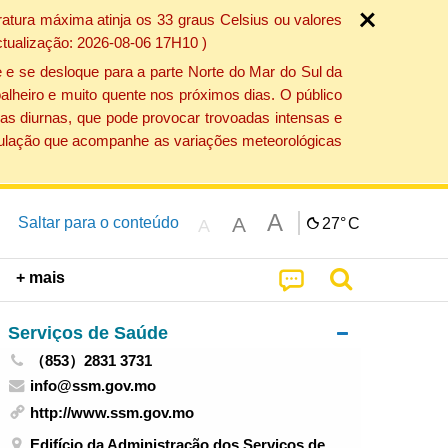
atura máxima atinja os 33 graus Celsius ou valores
ctualização: 2026-08-06 17H10 )
 e se desloque para a parte Norte do Mar do Sul da
alheiro e muito quente nos próximos dias. O público
as diurnas, que pode provocar trovoadas intensas e
população que acompanhe as variações meteorológicas
A
A
Saltar para o conteúdo
27°
C
A
+ mais
Serviços de Saúde
（853）2831 3731
info@ssm.gov.mo
http://www.ssm.gov.mo
Edifício da Administração dos Serviços de