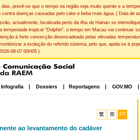
dias, prevê-se que o tempo na região seja muito quente e a temper
 contra doenças causadas pelo calor e beba mais água. ( Data de a
, actualmente, localizada perto da Ilha de Hainan se intensifique
a tempestade tropical “Dolphin”, o tempo em Macau vai continuar so
atenção à forte convecção desencadeada pelas elevadas temperatur
 monitorizar a evolução do referido sistema, pelo que, apela-se à 
 2026-08-07 00H05 )
Infografia
Dossiers
Reportagens
GOV.MO
繁
简
PT
amente ao levantamento do cadáver