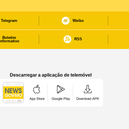
Telegram
Weibo
Boletim
RSS
informativo
Descarregar a aplicação de telemóvel
Aplicação de telemóvel “Notícias do Governo
Aplicação de telemóvel “Notícia
Aplicação de telem