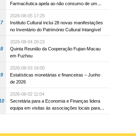
Farmacêutica apela ao não consumo de um
produto com substâncias medicamentosas
2026-08-05 17:25
ocidentais
7
Instituto Cultural inclui 28 novas manifestações
no Inventário do Património Cultural Intangível
2026-08-04 20:23
8
Quinta Reunião da Cooperação Fujian-Macau
em Fuzhou
2026-08-03 16:00
9
Estatísticas monetárias e financeiras – Junho
de 2026
2026-08-02 11:04
10
Secretária para a Economia e Finanças lidera
equipa em visitas às associações locais para
consolidar consensos e promover os trabalhos
nas áreas económica e social