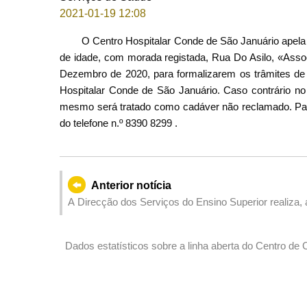
2021-01-19 12:08
O Centro Hospitalar Conde de São Januário apela
de idade, com morada registada, Rua Do Asilo, «Asso
Dezembro de 2020, para formalizarem os trâmites de 
Hospitalar Conde de São Januário. Caso contrário no 
mesmo será tratado como cadáver não reclamado. Para
do telefone n.º 8390 8299 .
Anterior notícia
A Direcção dos Serviços do Ensino Superior realiza, 
sobre o prosseguimento dos estudos no exterior
Dados estatísticos sobre a linha aberta do Centro d
(Das 08:00 do dia 18 de Janeiro até às 08:00 do dia 1