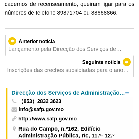
cadernos de recenseamento, queiram ligar para os
números de telefone 89871704 ou 88668866.
Anterior notícia
Lançamento pela Direcção dos Serviços de
Assuntos de Justiça (DSAJ) - Conservatória dos
Seguinte notícia
Registos Comercial e de Bens Móveis (CRCBM),
Inscrições das creches subsidiadas para o ano
do serviço de plataforma de informações do
2021
registo comercial
Direcção dos Serviços de Administração e Função Pública
（853）2832 3623
info@safp.gov.mo
http://www.safp.gov.mo
Rua do Campo, n.°162, Edifício
Administração Pública, r/c, 11.°- 12.°