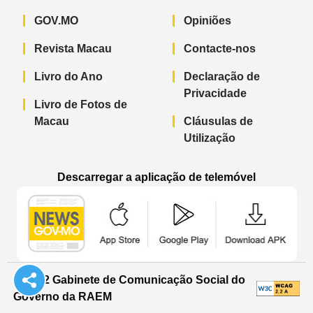
GOV.MO
Opiniões
Revista Macau
Contacte-nos
Livro do Ano
Declaração de
Privacidade
Livro de Fotos de
Macau
Cláusulas de
Utilização
Descarregar a aplicação de telemóvel
Aplicação de telemóvel “Notícias do G
Aplicação de telemóvel “
Aplicação 
© 2022 Gabinete de Comunicação Social do
Governo da RAEM