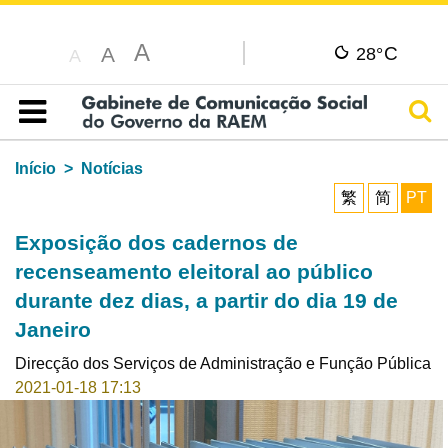
A
C
A
28°
A
Pesq
Índice
Início
Notícias
繁
简
PT
Exposição dos cadernos de
recenseamento eleitoral ao público
durante dez dias, a partir do dia 19 de
Janeiro
Direcção dos Serviços de Administração e Função Pública
2021-01-18 17:13