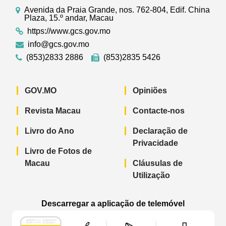
Avenida da Praia Grande, nos. 762-804, Edif. China
Plaza, 15.º andar, Macau
https://www.gcs.gov.mo
info@gcs.gov.mo
(853)2833 2886
(853)2835 5426
GOV.MO
Opiniões
Revista Macau
Contacte-nos
Livro do Ano
Declaração de
Privacidade
Livro de Fotos de
Macau
Cláusulas de
Utilização
Descarregar a aplicação de telemóvel
Aplicação de telemóvel “Notícias do G
Aplicação de telemóvel “
Aplicação 