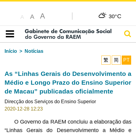
A
C
A
30°
A
Pesq
Índice
Início
Notícias
繁
简
PT
As “Linhas Gerais do Desenvolvimento a
Médio e Longo Prazo do Ensino Superior
de Macau” publicadas oficialmente
Direcção dos Serviços do Ensino Superior
2020-12-28 12:23
O Governo da RAEM concluiu a elaboração das
“Linhas Gerais do Desenvolvimento a Médio e