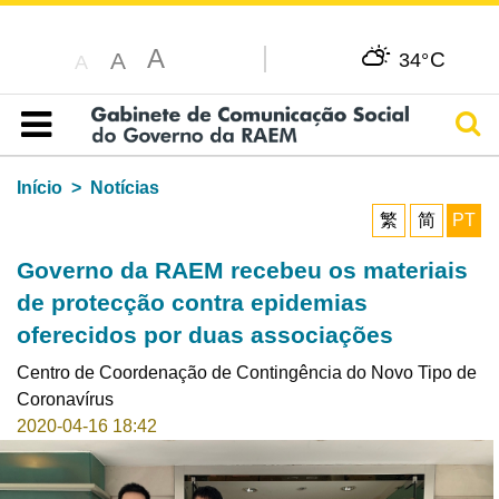
A
C
A
34°
A
Pesq
Índice
Início
Notícias
繁
简
PT
Governo da RAEM recebeu os materiais
de protecção contra epidemias
oferecidos por duas associações
Centro de Coordenação de Contingência do Novo Tipo de
Coronavírus
2020-04-16 18:42