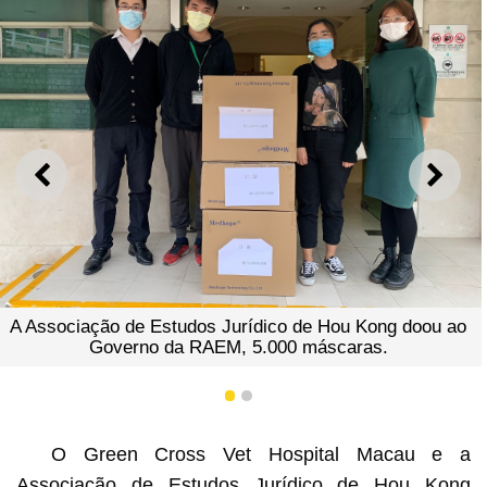
ANTERIOR
SEGU
ciação de Estudos Jurídico de Hou Kong doou ao
O Gree
Governo da RAEM, 5.000 máscaras.
de
1
2
O Green Cross Vet Hospital Macau e a
Associação de Estudos Jurídico de Hou Kong