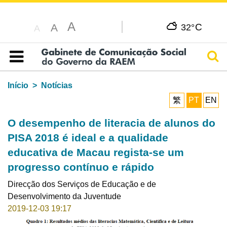
A
C
A
32°
A
Pesq
Índice
Início
Notícias
繁
PT
EN
O desempenho de literacia de alunos do
PISA 2018 é ideal e a qualidade
educativa de Macau regista-se um
progresso contínuo e rápido
Direcção dos Serviços de Educação e de
Desenvolvimento da Juventude
2019-12-03 19:17