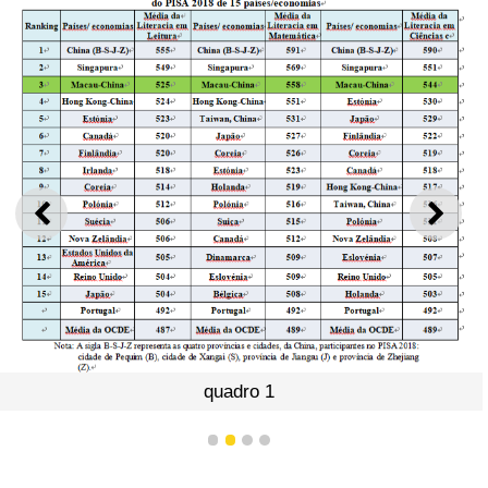
ANTERIOR
SEGU
quadro 1
1
2
3
4