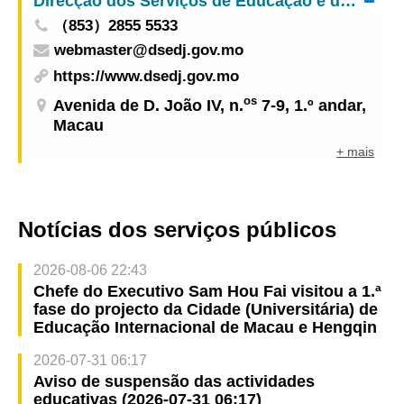
Direcção dos Serviços de Educação e de Desenvolvimento da Juventude
Especial de Macau: Organização de palestras
（853）2855 5533
destinadas aos trabalhadores dos serviços
webmaster@dsedj.gov.mo
públicos
https://www.dsedj.gov.mo
os
Avenida de D. João IV, n.
7-9, 1.º andar,
Macau
+ mais
Notícias dos serviços públicos
2026-08-06 22:43
Chefe do Executivo Sam Hou Fai visitou a 1.ª
fase do projecto da Cidade (Universitária) de
Educação Internacional de Macau e Hengqin
2026-07-31 06:17
Aviso de suspensão das actividades
educativas (2026-07-31 06:17)