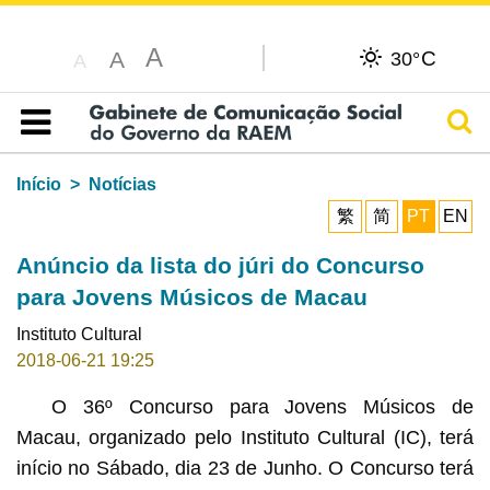
A
C
A
30°
A
Pesq
Índice
Início
Notícias
繁
简
PT
EN
Anúncio da lista do júri do Concurso
para Jovens Músicos de Macau
Instituto Cultural
2018-06-21 19:25
O 36º Concurso para Jovens Músicos de
Macau, organizado pelo Instituto Cultural (IC), terá
início no Sábado, dia 23 de Junho. O Concurso terá