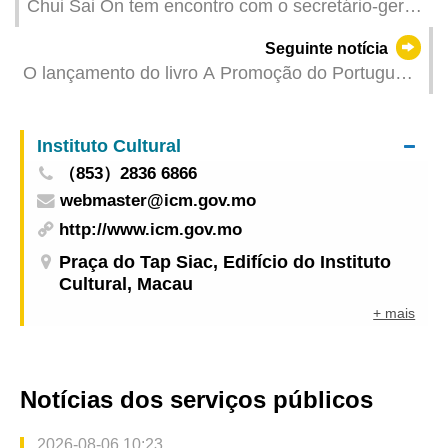
Chui Sai On tem encontro com o secretário-geral
do Comité Municipal do Partido Comunista de
Seguinte notícia
Zhuhai
O lançamento do livro A Promoção do Português
em Macau e no Interior da China vai ser realizado
no dia 22 de Junho às 18.30
Instituto Cultural
（853）2836 6866
webmaster@icm.gov.mo
http://www.icm.gov.mo
Praça do Tap Siac, Edifício do Instituto
Cultural, Macau
+ mais
Notícias dos serviços públicos
2026-08-06 10:23