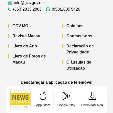
info@gcs.gov.mo
(853)2833 2886
(853)2835 5426
GOV.MO
Opiniões
Revista Macau
Contacte-nos
Livro do Ano
Declaração de
Privacidade
Livro de Fotos de
Macau
Cláusulas de
Utilização
Descarregar a aplicação de telemóvel
Aplicação de telemóvel “Notícias do G
Aplicação de telemóvel “
Aplicação 