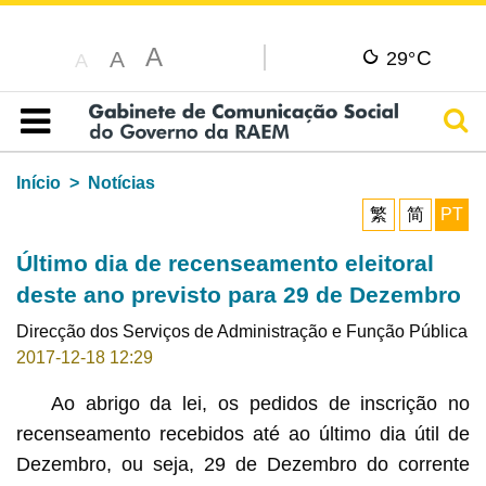
A
C
A
29°
A
Pesq
Índice
Início
Notícias
繁
简
PT
Último dia de recenseamento eleitoral
deste ano previsto para 29 de Dezembro
Direcção dos Serviços de Administração e Função Pública
2017-12-18 12:29
Ao abrigo da lei, os pedidos de inscrição no
recenseamento recebidos até ao último dia útil de
Dezembro, ou seja, 29 de Dezembro do corrente