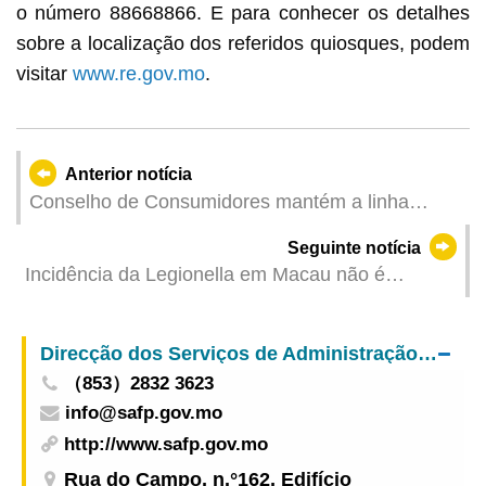
o número 88668866. E para conhecer os detalhes
sobre a localização dos referidos quiosques, podem
visitar
www.re.gov.mo
.
Anterior notícia
Conselho de Consumidores mantém a linha
aberta em funcionamento durante os feriados do
Seguinte notícia
Dia Comemorativo do Estabelecimento da
Incidência da Legionella em Macau não é
RAEM, Solstício de Inverno, Natal e Fraternidade
anormal – Serviços de Saúde
Universal
Direcção dos Serviços de Administração e Função Pública
（853）2832 3623
info@safp.gov.mo
http://www.safp.gov.mo
Rua do Campo, n.°162, Edifício