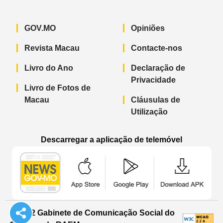
GOV.MO
Opiniões
Revista Macau
Contacte-nos
Livro do Ano
Declaração de
Privacidade
Livro de Fotos de
Macau
Cláusulas de
Utilização
Descarregar a aplicação de telemóvel
Aplicação de telemóvel “Notícias do G
Aplicação de telemóvel “
Aplicação 
© 2022 Gabinete de Comunicação Social do