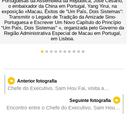
Portuguesas da Assembleia da República, José Cesário,
o embaixador da China em Portugal, Yang Yirui, na
exposição «Macau, Êxitos de "Um País, Dois Sistemas":
Transmitir o Legado de Tradição da Amizade Sino-
Portuguesa e Escrever Um Novo Capítulo do Princípio
“Um País, Dois Sistemas" », organizada pelo Governo da
Região Administrativa Especial de Macau em Portugal,
em Lisboa.
1
2
3
4
5
6
7
8
9
10
Anterior fotografia
Chefe do Executivo, Sam Hou Fai, visita a
Associação de Sociedades Chinesas em
Seguinte fotografia
Portugal, onde se reúne com representantes de
Encontro entre o Chefe do Executivo, Sam Hou
empresas de capital chinês em Portugal e de
Fai, que se encontra de visita a Lisboa, e a
empresas de Macau em Portugal.
ministra da Justiça de Portugal, Rita Alarcão