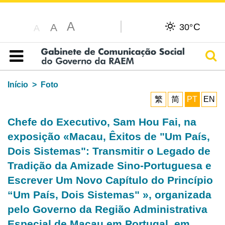
A
C
A
30°
A
Pesq
Índice
Início
Foto
繁
简
PT
EN
Chefe do Executivo, Sam Hou Fai, na
exposição «Macau, Êxitos de "Um País,
Dois Sistemas": Transmitir o Legado de
Tradição da Amizade Sino-Portuguesa e
Escrever Um Novo Capítulo do Princípio
“Um País, Dois Sistemas" », organizada
pelo Governo da Região Administrativa
Especial de Macau em Portugal, em