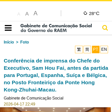
A
C
A
28°
A
Pesq
Índice
Início
Foto
繁
简
PT
EN
Conferência de imprensa do Chefe do
Executivo, Sam Hou Fai, antes da partida
para Portugal, Espanha, Suíça e Bélgica,
no Posto Fronteiriço da Ponte Hong
Kong-Zhuhai-Macau.
Gabinete de Comunicação Social
2026-04-17 22:49