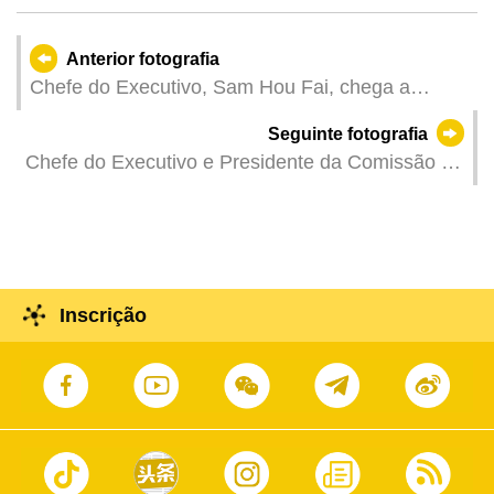
Anterior fotografia
Chefe do Executivo, Sam Hou Fai, chega a
Lisboa, e inicia visita a Portugal.
Seguinte fotografia
Chefe do Executivo e Presidente da Comissão de
Defesa da Segurança do Estado da Região
Administrativa Especial de Macau , Sam Hou Fai,
na cerimónia de inauguração da série de
actividades alusivas à Educação da Segurança
Nacional da RAEM de 2026 e na cerimónia de
Inscrição
atribuição de prémios dos concursos de
composição e de vídeos de curta-metragem.