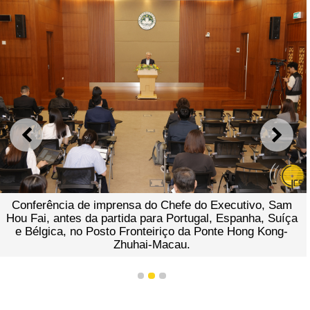
ANTERIOR
SEGU
Conferência de imprensa do Chefe do Executivo, Sam
Hou Fai, antes da partida para Portugal, Espanha, Suíça
e Bélgica, no Posto Fronteiriço da Ponte Hong Kong-
Zhuhai-Macau.
1
2
3