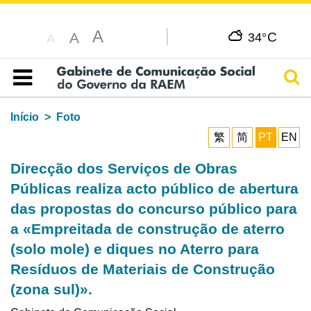
A
C
A
34°
A
Pesq
Índice
Início
Foto
繁
简
PT
EN
Direcção dos Serviços de Obras
Públicas realiza acto público de abertura
das propostas do concurso público para
a «Empreitada de construção de aterro
(solo mole) e diques no Aterro para
Resíduos de Materiais de Construção
(zona sul)».