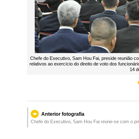
m dirigentes a nível de direcção e superior sobre os trabalhos
Ch
ários públicos nas eleições para a Assembleia Legislativa, no dia
rel
 de Setembro.
Anterior fotografia
Chefe do Executivo, Sam Hou Fai reúne-se com o prim