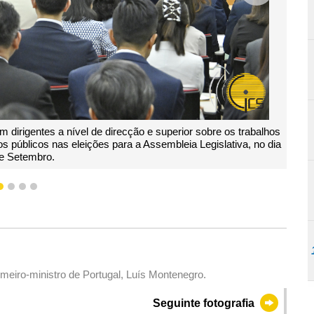
efe do Executivo, Sam Hou Fai, preside reunião com dirigentes a níve
ativos ao exercício do direito de voto dos funcionários públicos nas e
14 de Setembro.
1
2
3
4
eiro-ministro de Portugal, Luís Montenegro.
Seguinte fotografia