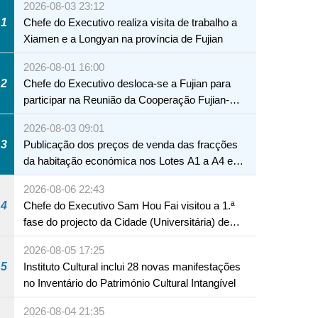
2026-08-03 23:12
1
Chefe do Executivo realiza visita de trabalho a
Xiamen e a Longyan na província de Fujian
2026-08-01 16:00
2
Chefe do Executivo desloca-se a Fujian para
participar na Reunião da Cooperação Fujian-
Macau
2026-08-03 09:01
3
Publicação dos preços de venda das fracções
da habitação económica nos Lotes A1 a A4 e
A12 da Zona A dos Novos Aterros
2026-08-06 22:43
4
Chefe do Executivo Sam Hou Fai visitou a 1.ª
fase do projecto da Cidade (Universitária) de
Educação Internacional de Macau e Hengqin
2026-08-05 17:25
5
Instituto Cultural inclui 28 novas manifestações
no Inventário do Património Cultural Intangível
NTE
2026-08-04 21:35