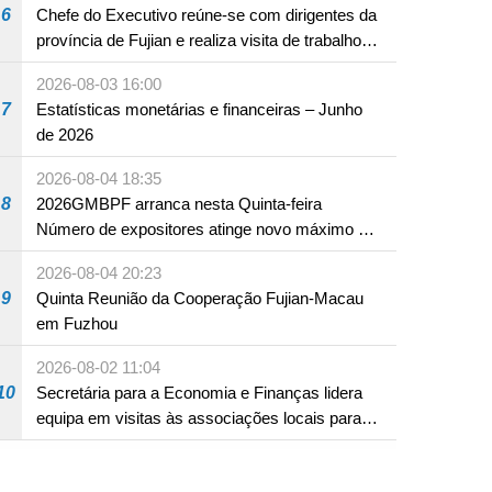
6
Chefe do Executivo reúne-se com dirigentes da
província de Fujian e realiza visita de trabalho
em Fuzhou
2026-08-03 16:00
7
Estatísticas monetárias e financeiras – Junho
de 2026
2026-08-04 18:35
8
2026GMBPF arranca nesta Quinta-feira
l de direcção e superior sobre os trabalhos
leições para a Assembleia Legislativa, no dia
Número de expositores atinge novo máximo em
18 anos
2026-08-04 20:23
9
Quinta Reunião da Cooperação Fujian-Macau
em Fuzhou
2026-08-02 11:04
10
Secretária para a Economia e Finanças lidera
equipa em visitas às associações locais para
consolidar consensos e promover os trabalhos
nas áreas económica e social