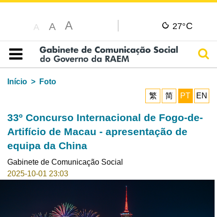
A
C
A
27°
A
Pesq
Índice
Início
Foto
繁
简
PT
EN
33º Concurso Internacional de Fogo-de-
Artifício de Macau - apresentação de
equipa da China
Gabinete de Comunicação Social
2025-10-01 23:03