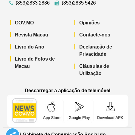
(853)2833 2886
(853)2835 5426
GOV.MO
Opiniões
Revista Macau
Contacte-nos
Livro do Ano
Declaração de
Privacidade
Livro de Fotos de
Macau
Cláusulas de
Utilização
Descarregar a aplicação de telemóvel
Aplicação de telemóvel “Notícias do G
Aplicação de telemóvel “
Aplicação 
© 2022 Gabinete de Comunicação Social do