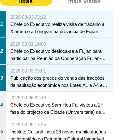
lidas
mais vistas
2026-08-03 23:12
1
Chefe do Executivo realiza visita de trabalho a
Xiamen e a Longyan na província de Fujian
2026-08-01 16:00
2
Chefe do Executivo desloca-se a Fujian para
participar na Reunião da Cooperação Fujian-
Macau
2026-08-03 09:01
3
Publicação dos preços de venda das fracções
da habitação económica nos Lotes A1 a A4 e
A12 da Zona A dos Novos Aterros
2026-08-06 22:43
4
Chefe do Executivo Sam Hou Fai visitou a 1.ª
fase do projecto da Cidade (Universitária) de
Educação Internacional de Macau e Hengqin
2026-08-05 17:25
NTE
5
Instituto Cultural inclui 28 novas manifestações
no Inventário do Património Cultural Intangível