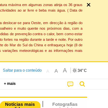
ratura máxima em algumas zonas atinja os 36 graus
tividades ao ar livre e beba mais água. ( Data de
a deslocar-se para Oeste, em direcção à região do
 soalheiro e muito quente nos próximos dias, com a
edidas de prevenção contra o calor, bem como estar
fortes na região durante a tarde e noite. Por outro
rte do Mar do Sul da China e enfraqueça hoje (8 de
s variações meteorológicas e as informações mais
A
A
Saltar para o conteúdo
34°
C
A
+ mais
Notícias mais
Fotografias