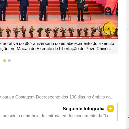
 do Executivo, Sam Hou Fai, discursa na recepção comemorativa do 
1
2
cito de Libertação do Povo Chinês, realizada pela Guarnição em Ma
Chinês.
a para a Contagem Decrescente dos 100 dias no âmbito das
ias para a 15.ª Edição dos Jogos Nacionais na Zona de
Seguinte fotografia
, preside à cerimónia de entrada em funcionamento da "Loja
Jogos Nacionais e Jogos Olímpicos Especiais para Deficientes