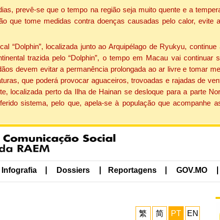
dias, prevê-se que o tempo na região seja muito quente e a tempe
ão que tome medidas contra doenças causadas pelo calor, evite ac
 “Dolphin”, localizada junto ao Arquipélago de Ryukyu, continue 
ntinental trazida pelo “Dolphin”, o tempo em Macau vai continuar
dãos devem evitar a permanência prolongada ao ar livre e tomar m
ras, que poderá provocar aguaceiros, trovoadas e rajadas de vento 
e, localizada perto da Ilha de Hainan se desloque para a parte No
ferido sistema, pelo que, apela-se à população que acompanhe a
Infografia
Dossiers
Reportagens
GOV.MO
繁
简
PT
EN