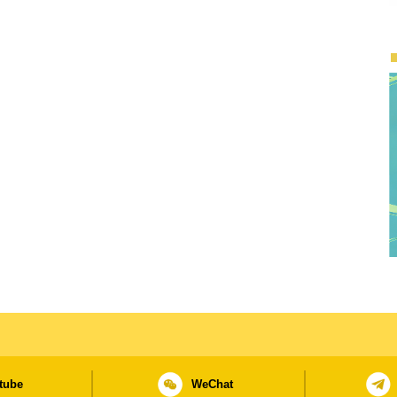
tube
WeChat