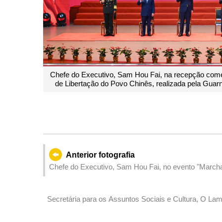
ativa do 98.º aniversário do estabelecimento do Exército
ção em Macau do Exército de Libertação do Povo Chinês.
Chefe
Exér
Anterior fotografia
Chefe do Executivo, Sam Hou Fai, no evento "March
Actividades para a Contagem Decrescente dos 100 D
Competição de Macau".
Secretária para os Assuntos Sociais e Cultura, O Lam
de produtos oficiais licenciados da 15.ª edição dos 
na Zona de Competição de Macau".