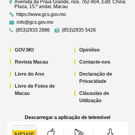
Avenida da Praia Grande, nos. 762-804, Edif. China
Plaza, 15.º andar, Macau
https://www.gcs.gov.mo
info@gcs.gov.mo
(853)2833 2886
(853)2835 5426
GOV.MO
Opiniões
Revista Macau
Contacte-nos
Livro do Ano
Declaração de
Privacidade
Livro de Fotos de
Macau
Cláusulas de
Utilização
Descarregar a aplicação de telemóvel
Aplicação de telemóvel “Notícias do G
Aplicação de telemóvel “
Aplicação 