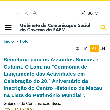
A
C
A
30°
A
Pesq
Índice
Início
Foto
繁
简
PT
EN
Secretária para os Assuntos Sociais e
Cultura, O Lam, na "Cerimónia de
Lançamento das Actividades em
Celebração do 20.º Aniversário da
Inscrição do Centro Histórico de Macau
na Lista do Património Mundial".
Gabinete de Comunicação Social
2025-07-15 18:29