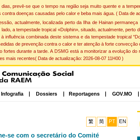
dias, prevê-se que o tempo na região seja muito quente e a temper
 contra doenças causadas pelo calor e beba mais água. ( Data de a
ão, actualmente, localizada perto da Ilha de Hainan permaneça 
lado, a tempestade tropical «Dolphin», situado, actualmente, perto 
à influência combinada deste sistema e da tempestade tropical “Do
edidas de prevenção contra o calor e ter atenção à forte convecçã
o fortes durante a tarde. A DSMG está a monitorizar a evolução do r
s mais recentes( Data de actualização: 2026-08-07 11H00 )
Infografia
Dossiers
Reportagens
GOV.MO
繁
简
PT
EN
ne-se com o secretário do Comité