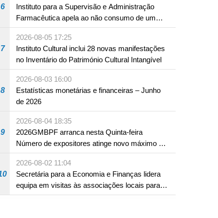
6
Instituto para a Supervisão e Administração
Farmacêutica apela ao não consumo de um
produto com substâncias medicamentosas
2026-08-05 17:25
ocidentais
7
Instituto Cultural inclui 28 novas manifestações
no Inventário do Património Cultural Intangível
2026-08-03 16:00
8
Estatísticas monetárias e financeiras – Junho
de 2026
2026-08-04 18:35
9
2026GMBPF arranca nesta Quinta-feira
Número de expositores atinge novo máximo em
18 anos
2026-08-02 11:04
10
Secretária para a Economia e Finanças lidera
equipa em visitas às associações locais para
consolidar consensos e promover os trabalhos
nas áreas económica e social