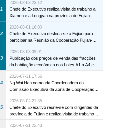
2026-08-03 23:12
1
Chefe do Executivo realiza visita de trabalho a
Xiamen e a Longyan na província de Fujian
2026-08-01 16:00
2
Chefe do Executivo desloca-se a Fujian para
participar na Reunião da Cooperação Fujian-
Macau
2026-08-03 09:01
3
Publicação dos preços de venda das fracções
da habitação económica nos Lotes A1 a A4 e
A12 da Zona A dos Novos Aterros
2026-07-31 17:56
4
Ng Wai Han nomeada Coordenadora da
Comissão Executiva da Zona de Cooperação
Aprofundada entre Guangdong e Macau em
2026-08-04 21:35
Hengqin
5
Chefe do Executivo reúne-se com dirigentes da
província de Fujian e realiza visita de trabalho
NTE
em Fuzhou
2026-07-31 22:49