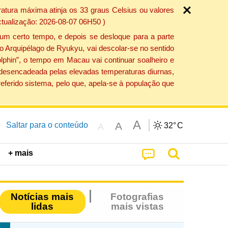
atura máxima atinja os 33 graus Celsius ou valores
ctualização: 2026-08-07 06H50 )
um certo tempo, e depois se desloque para a parte
do Arquipélago de Ryukyu, vai descolar-se no sentido
lphin”, o tempo em Macau vai continuar soalheiro e
o desencadeada pelas elevadas temperaturas diurnas,
eferido sistema, pelo que, apela-se à população que
A
A
Saltar para o conteúdo
32°
C
A
+ mais
Notícias mais
Fotografias
lidas
mais vistas