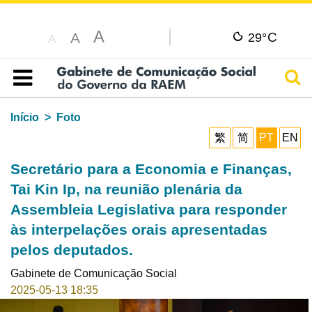
A
C
A
29°
A
Pesq
Índice
Início
Foto
繁
简
PT
EN
Secretário para a Economia e Finanças,
Tai Kin Ip, na reunião plenária da
Assembleia Legislativa para responder
às interpelações orais apresentadas
pelos deputados.
Gabinete de Comunicação Social
2025-05-13 18:35