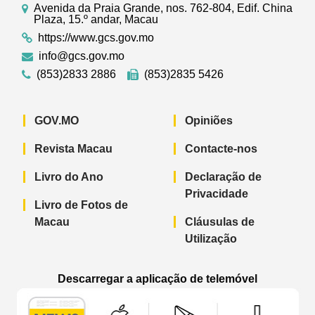
Avenida da Praia Grande, nos. 762-804, Edif. China
Plaza, 15.º andar, Macau
https://www.gcs.gov.mo
info@gcs.gov.mo
(853)2833 2886
(853)2835 5426
GOV.MO
Opiniões
Revista Macau
Contacte-nos
Livro do Ano
Declaração de
Privacidade
Livro de Fotos de
Macau
Cláusulas de
Utilização
Descarregar a aplicação de telemóvel
Aplicação de telemóvel “Notícias do G
Aplicação de telemóvel “
Aplicação 