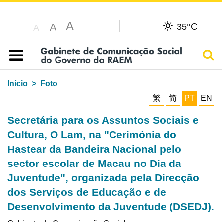
A
C
A
35°
A
Pesq
Índice
Início
Foto
繁
简
PT
EN
Secretária para os Assuntos Sociais e
Cultura, O Lam, na "Cerimónia do
Hastear da Bandeira Nacional pelo
sector escolar de Macau no Dia da
Juventude", organizada pela Direcção
dos Serviços de Educação e de
Desenvolvimento da Juventude (DSEDJ).