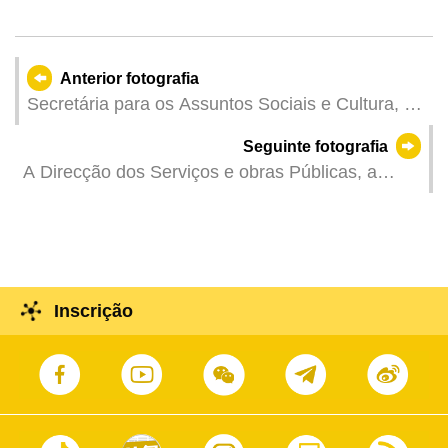
Anterior fotografia
Secretária para os Assuntos Sociais e Cultura, O
Lam, na Série de Actividades para a
Seguinte fotografia
Comemoração do 106.º Aniversário do
A Direcção dos Serviços e obras Públicas, a
“Movimento do 4 de Maio” - Fórum de Juventude
Direcção dos Serviços para os Assuntos de
do “4 de Maio”.
Tráfego e o Corpo de Polícia de Segurança
Pública realizaram em conjunto uma conferência
de imprensa sobre a construção da travessia
pedonal da Avenida Nordeste.
Inscrição