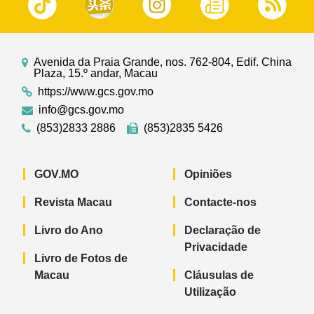
Avenida da Praia Grande, nos. 762-804, Edif. China
Plaza, 15.º andar, Macau
https://www.gcs.gov.mo
info@gcs.gov.mo
(853)2833 2886
(853)2835 5426
GOV.MO
Opiniões
Revista Macau
Contacte-nos
Livro do Ano
Declaração de
Privacidade
Livro de Fotos de
Macau
Cláusulas de
Utilização