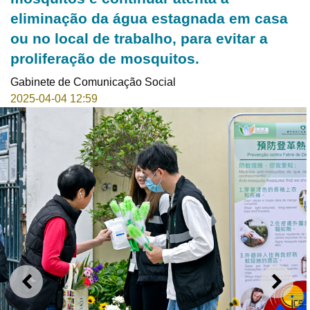
eliminação da água estagnada em casa
ou no local de trabalho, para evitar a
proliferação de mosquitos.
Gabinete de Comunicação Social
2025-04-04 12:59
ANTERIOR
SEGU