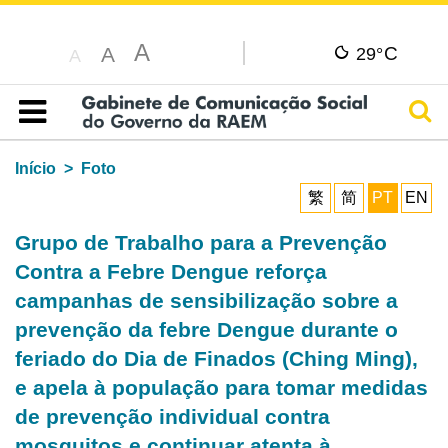
A
C
A
29°
A
Pesq
Índice
Início
Foto
繁
简
PT
EN
Grupo de Trabalho para a Prevenção
Contra a Febre Dengue reforça
campanhas de sensibilização sobre a
prevenção da febre Dengue durante o
feriado do Dia de Finados (Ching Ming),
e apela à população para tomar medidas
de prevenção individual contra
mosquitos e continuar atenta à