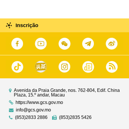
do PCC e governador da província de Jiangxi , Ye
Jianchun, na Sede do Governo.
Inscrição
Avenida da Praia Grande, nos. 762-804, Edif. China
Plaza, 15.º andar, Macau
https://www.gcs.gov.mo
info@gcs.gov.mo
(853)2833 2886
(853)2835 5426