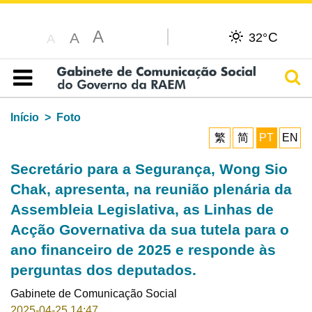
A
C
A
32°
A
Pesq
Índice
Início
Foto
繁
简
PT
EN
Secretário para a Segurança, Wong Sio
Chak, apresenta, na reunião plenária da
Assembleia Legislativa, as Linhas de
Acção Governativa da sua tutela para o
ano financeiro de 2025 e responde às
perguntas dos deputados.
Gabinete de Comunicação Social
2025-04-25 14:47