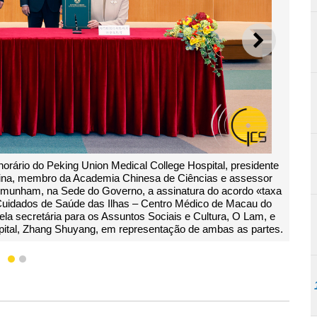
SEGUI
hefe do Executivo, Sam Hou Fai, e os representantes de ambas as p
1
2