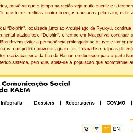
dias, prevê-se que o tempo na região seja muito quente e a tempe
ão que tome medidas contra doenças causadas pelo calor, evite ac
 “Dolphin”, localizada junto ao Arquipélago de Ryukyu, continue 
ntinental trazida pelo “Dolphin”, o tempo em Macau vai continuar
dãos devem evitar a permanência prolongada ao ar livre e tomar m
ras, que poderá provocar aguaceiros, trovoadas e rajadas de vento 
e, localizada perto da Ilha de Hainan se desloque para a parte No
ferido sistema, pelo que, apela-se à população que acompanhe a
Infografia
Dossiers
Reportagens
GOV.MO
繁
简
PT
EN