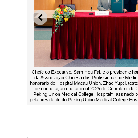
ANTERIOR
ário do Peking Union Medical College Hospital, presidente
C
na, membro da Academia Chinesa de Ciências e assessor
munham, na Sede do Governo, a assinatura do acordo «taxa
dados de Saúde das Ilhas – Centro Médico de Macau do
 secretária para os Assuntos Sociais e Cultura, O Lam, e
tal, Zhang Shuyang, em representação de ambas as partes.