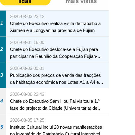
lidas
mais vistas
2026-08-03 23:12
1
Chefe do Executivo realiza visita de trabalho a
Xiamen e a Longyan na província de Fujian
2026-08-01 16:00
2
Chefe do Executivo desloca-se a Fujian para
participar na Reunião da Cooperação Fujian-
Macau
2026-08-03 09:01
3
Publicação dos preços de venda das fracções
da habitação económica nos Lotes A1 a A4 e
A12 da Zona A dos Novos Aterros
2026-08-06 22:43
4
Chefe do Executivo Sam Hou Fai visitou a 1.ª
fase do projecto da Cidade (Universitária) de
Educação Internacional de Macau e Hengqin
2026-08-05 17:25
5
Instituto Cultural inclui 28 novas manifestações
no Inventário do Património Cultural Intangível