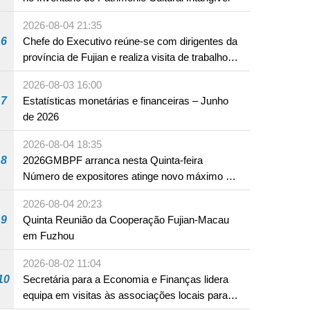
2026-08-04 21:35
6
Chefe do Executivo reúne-se com dirigentes da
NTE
província de Fujian e realiza visita de trabalho
em Fuzhou
2026-08-03 16:00
7
Estatísticas monetárias e financeiras – Junho
de 2026
2026-08-04 18:35
8
2026GMBPF arranca nesta Quinta-feira
artes na cerimónia de assinatura.
Número de expositores atinge novo máximo em
18 anos
2026-08-04 20:23
9
Quinta Reunião da Cooperação Fujian-Macau
em Fuzhou
2026-08-02 11:04
10
Secretária para a Economia e Finanças lidera
equipa em visitas às associações locais para