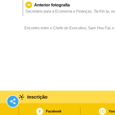
Anterior fotografia
Secretário para a Economia e Finanças, Tai Kin Ip, n
de posse da 28ª direcção da União das Associações 
Bebidas de Macau.
Encontro entre o Chefe do Executivo, Sam Hou Fai, e 
Hospital, presidente da Associação Chinesa dos Pro
Ciências e assessor honorário do Centro Médico de M
na Sede do Governo.
Inscrição
Facebook
You