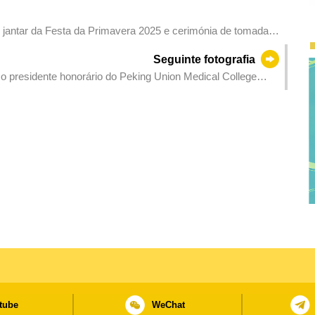
o jantar da Festa da Primavera 2025 e cerimónia de tomada
dos Proprietários de Estabelecimentos de Restauração e
Seguinte fotografia
o presidente honorário do Peking Union Medical College
fissionais de Medicina, membro da Academia Chinesa de
acau do Peking Union Medical College Hospital, Zhao Yupei,
tube
WeChat