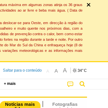
ratura máxima em algumas zonas atinja os 36 graus
tividades ao ar livre e beba mais água. ( Data de
a deslocar-se para Oeste, em direcção à região do
 soalheiro e muito quente nos próximos dias, com a
edidas de prevenção contra o calor, bem como estar
fortes na região durante a tarde e noite. Por outro
rte do Mar do Sul da China e enfraqueça hoje (8 de
s variações meteorológicas e as informações mais
A
A
Saltar para o conteúdo
34°
C
A
+ mais
Notícias mais
Fotografias