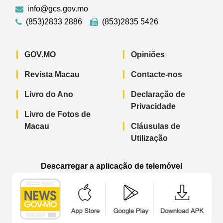
info@gcs.gov.mo
(853)2833 2886
(853)2835 5426
GOV.MO
Opiniões
Revista Macau
Contacte-nos
Livro do Ano
Declaração de
Privacidade
Livro de Fotos de
Macau
Cláusulas de
Utilização
Descarregar a aplicação de telemóvel
Aplicação de telemóvel “Notícias do G
Aplicação de telemóvel “
Aplicação 