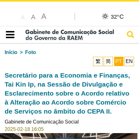
A
C
A
32°
A
Pesq
Índice
Início
Foto
繁
简
PT
EN
Secretário para a Economia e Finanças,
Tai Kin Ip, na Sessão de Divulgação e
Esclarecimento sobre o Acordo relativo
à Alteração ao Acordo sobre Comércio
de Serviços no âmbito do CEPA II.
Gabinete de Comunicação Social
2025-02-18 16:05