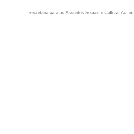
Macau e do Hospital Macau Union.
Secretária para os Assuntos Sociais e Cultura, Ao Ie
reunião plenária da Assembleia Legislativa.