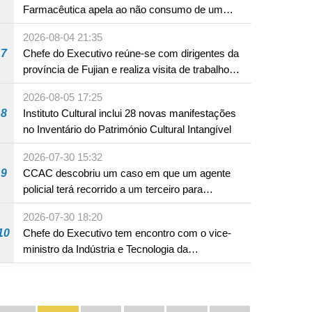
Farmacêutica apela ao não consumo de um
produto com substâncias medicamentosas
2026-08-04 21:35
ocidentais
7
Chefe do Executivo reúne-se com dirigentes da
província de Fujian e realiza visita de trabalho
em Fuzhou
2026-08-05 17:25
8
Instituto Cultural inclui 28 novas manifestações
no Inventário do Património Cultural Intangível
2026-07-30 15:32
9
CCAC descobriu um caso em que um agente
policial terá recorrido a um terceiro para
assumir por si a culpa na sequência de uma
2026-07-30 18:20
infracção rodoviária
10
Chefe do Executivo tem encontro com o vice-
ministro da Indústria e Tecnologia da
Informação
Divulgação e promoção