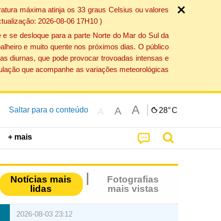
atura máxima atinja os 33 graus Celsius ou valores
ctualização: 2026-08-06 17H10 )
 e se desloque para a parte Norte do Mar do Sul da
alheiro e muito quente nos próximos dias. O público
as diurnas, que pode provocar trovoadas intensas e
população que acompanhe as variações meteorológicas
A
A
Saltar para o conteúdo
28°
C
A
+ mais
Notícias mais
Fotografias
lidas
mais vistas
2026-08-03 23:12