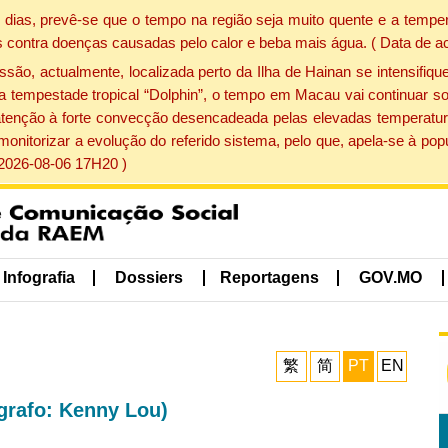
dias, prevê-se que o tempo na região seja muito quente e a temper
 contra doenças causadas pelo calor e beba mais água. ( Data de a
, actualmente, localizada perto da Ilha de Hainan se intensifique
a tempestade tropical “Dolphin”, o tempo em Macau vai continuar so
atenção à forte convecção desencadeada pelas elevadas temperatur
 monitorizar a evolução do referido sistema, pelo que, apela-se à 
 2026-08-06 17H20 )
Infografia
Dossiers
Reportagens
GOV.MO
繁
简
PT
EN
grafo: Kenny Lou)