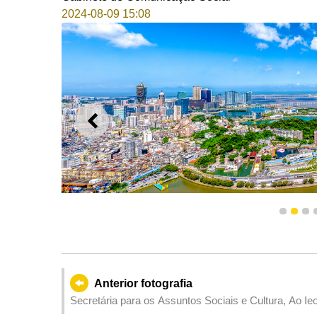
2024-08-09 15:08
ANTERIOR
1
2
3
Sob o sol brilhante, pode-se avistar Macau de uma
traçado arquitectónico e 
Anterior fotografia
Secretária para os Assuntos Sociais e Cultura, Ao I
Colaboração e inauguração da Placa do Centro Conju