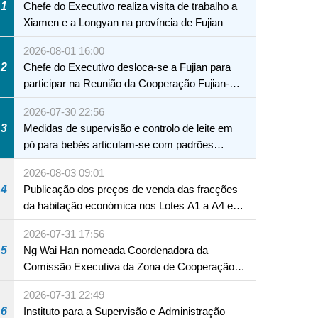
1
Chefe do Executivo realiza visita de trabalho a
Xiamen e a Longyan na província de Fujian
2026-08-01 16:00
2
Chefe do Executivo desloca-se a Fujian para
participar na Reunião da Cooperação Fujian-
Macau
2026-07-30 22:56
NTE
3
Medidas de supervisão e controlo de leite em
pó para bebés articulam-se com padrões
internacionais Serviços interdepartamentais
2026-08-03 09:01
envidam esforços para assegurar a saúde dos
4
Publicação dos preços de venda das fracções
bebés e crianças, assim como a segurança
da habitação económica nos Lotes A1 a A4 e
alimentar
A12 da Zona A dos Novos Aterros
2026-07-31 17:56
5
Ng Wai Han nomeada Coordenadora da
Comissão Executiva da Zona de Cooperação
Aprofundada entre Guangdong e Macau em
2026-07-31 22:49
Hengqin
6
Instituto para a Supervisão e Administração