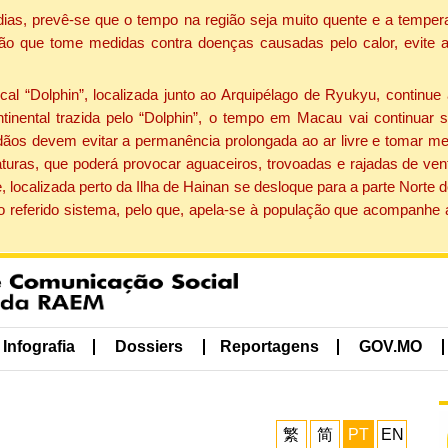
dias, prevê-se que o tempo na região seja muito quente e a tempe
ão que tome medidas contra doenças causadas pelo calor, evite ac
 “Dolphin”, localizada junto ao Arquipélago de Ryukyu, continue 
ntinental trazida pelo “Dolphin”, o tempo em Macau vai continuar
dãos devem evitar a permanência prolongada ao ar livre e tomar m
ras, que poderá provocar aguaceiros, trovoadas e rajadas de vento 
, localizada perto da Ilha de Hainan se desloque para a parte Norte
o referido sistema, pelo que, apela-se à população que acompanhe
Infografia
Dossiers
Reportagens
GOV.MO
繁
简
PT
EN