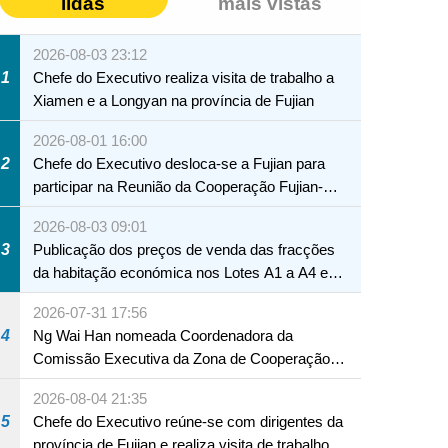
lidas
mais vistas
2026-08-03 23:12
1
Chefe do Executivo realiza visita de trabalho a
Xiamen e a Longyan na província de Fujian
2026-08-01 16:00
2
Chefe do Executivo desloca-se a Fujian para
participar na Reunião da Cooperação Fujian-
Macau
2026-08-03 09:01
3
Publicação dos preços de venda das fracções
da habitação económica nos Lotes A1 a A4 e
A12 da Zona A dos Novos Aterros
2026-07-31 17:56
4
Ng Wai Han nomeada Coordenadora da
Comissão Executiva da Zona de Cooperação
Aprofundada entre Guangdong e Macau em
2026-08-04 21:35
Hengqin
5
Chefe do Executivo reúne-se com dirigentes da
província de Fujian e realiza visita de trabalho