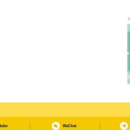
comunicação social os procedimentos e as disposições no
Zhuhai-Macau.
tube
WeChat