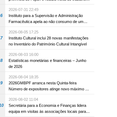
em Fuzhou
2026-07-31 22:49
6
Instituto para a Supervisão e Administração
Farmacêutica apela ao não consumo de um
produto com substâncias medicamentosas
2026-08-05 17:25
ocidentais
7
Instituto Cultural inclui 28 novas manifestações
no Inventário do Património Cultural Intangível
2026-08-03 16:00
8
Estatísticas monetárias e financeiras – Junho
de 2026
2026-08-04 18:35
9
2026GMBPF arranca nesta Quinta-feira
Número de expositores atinge novo máximo em
18 anos
2026-08-02 11:04
10
Secretária para a Economia e Finanças lidera
equipa em visitas às associações locais para