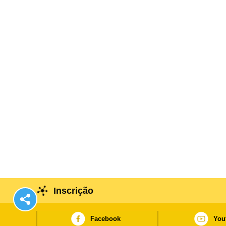
serviços governamentais competentes apresentam à 
posto fronteiriço de Hong Kong da Ponte Hong Kong-
Inscrição
Facebook
You