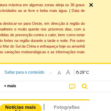
ratura máxima em algumas zonas atinja os 36 graus
tividades ao ar livre e beba mais água. ( Data de
a deslocar-se para Oeste, em direcção à região do
 soalheiro e muito quente nos próximos dias, com a
edidas de prevenção contra o calor, bem como estar
fortes na região durante a tarde e noite. Por outro
 do Mar do Sul da China e enfraqueça hoje ou amanhã
 as variações meteorológicas e as informações mais
A
A
Saltar para o conteúdo
29°
C
A
+ mais
Notícias mais
Fotografias